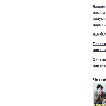
Важлив
намагат
розуміє
перетв
Ще біл
Пастка
наше ж
Сильні
партне
Чита