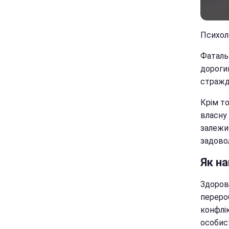
Психол
Фаталь
дорогий
стражд
Крім то
власну
залежит
задовол
Як н
Здоров
переро
конфлік
особис