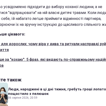
о усвідомлено підходити до вибору коханої людини, а не
ися "відпрацювати" на ній власні дитячі травми. Коли люд
 себе, їй набагато легше приймати відмінності партнера,
орюючи їх на зручну інструкцію до щасливого спільного ж
ьше цікавого:
 для дорослих: чому віра у дива та ритуали насправді ру
иття
ше за "кохаю": 5 фраз, які видають по-справжньому наді
ра
йте також
Люди, народжені в ці дні тижня, гребуть гроші лопато
пощастило з пелюшок
06 серпня 2026, 20:59