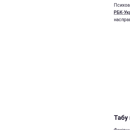
Психоа
РБК-Ук
насправ
Табу 