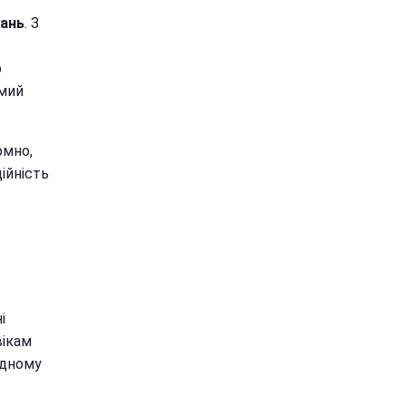
вань
. З
о
амий
омно,
ійність
і
вікам
ідному