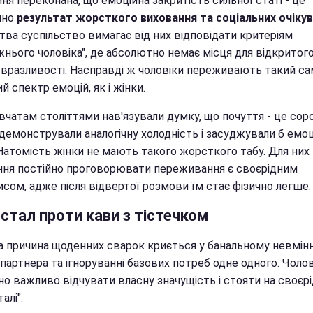
ня переконана, що емоційна закритість сильної статі - це
чно
результат жорсткого виховання та соціальних очіку
тва суспільство вимагає від них відповідати критеріям
жнього чоловіка", де абсолютно немає місця для відкритог
 вразливості. Насправді ж чоловіки переживають такий с
й спектр емоцій, як і жінки.
вчатам століттями нав'язували думку, що почуття - це сор
демонстрували аналогічну холодність і засуджували б емоц
 Натомість жінки не мають такого жорсткого табу. Для них
ння постійно проговорювати переживання є своєрідним
сом, адже після відвертої розмови їм стає фізично легше.
стал проти кави з тістечком
а причина щоденних сварок криється у банальному невмінн
партнера та ігноруванні базових потреб одне одного. Чоло
но важливо відчувати власну значущість і стояти на своєр
алі".