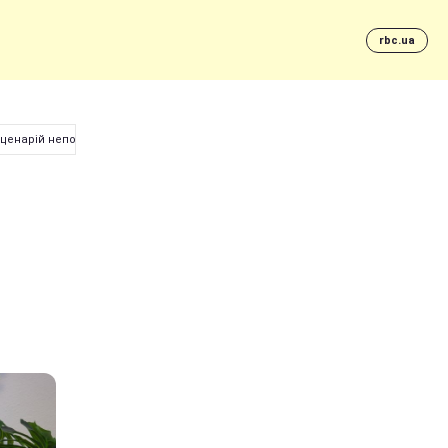
rbc.ua
сценарій непорозуміння