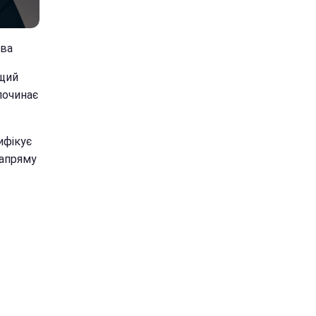
ова
ущий
починає
ифікує
напряму