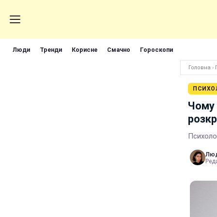
Люди
Тренди
Корисне
Смачно
Гороскопи
Головна
›
ПСИХО
Чому 
розкр
Психолог
Лю
Реда