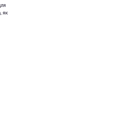
для
, як