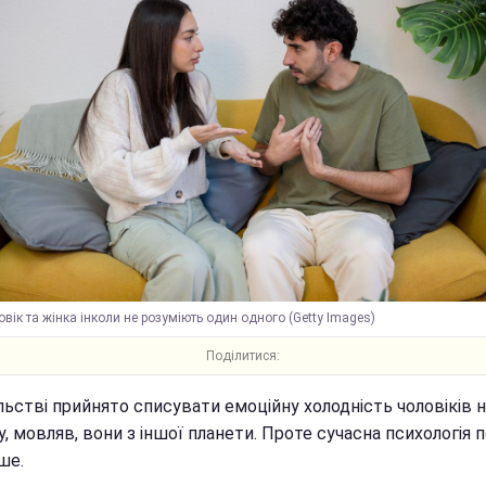
вік та жінка інколи не розуміють один одного (Getty Images)
Поділитися:
льстві прийнято списувати емоційну холодність чоловіків 
, мовляв, вони з іншої планети. Проте сучасна психологія
ше.