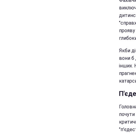
Фахівчи
виклю
дитинс
"справ
прояву
глибоки
Якби ді
вони б 
інших.
прагне
катарси
П'єде
Головн
почути 
критич
"п'єдест