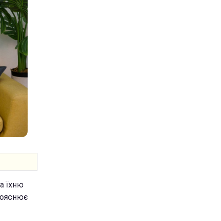
на їхню
 пояснює