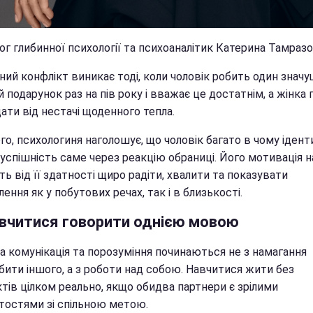
ог глибинної психології та психоаналітик Катерина Тамраз
ний конфлікт виникає тоді, коли чоловік робить один знач
 подарунок раз на пів року і вважає це достатнім, а жінка 
ати від нестачі щоденного тепла.
го, психологиня наголошує, що чоловік багато в чому ідент
 успішність саме через реакцію обраниці. Його мотивація 
ь від її здатності щиро радіти, хвалити та показувати
ення як у побутових речах, так і в близькості.
авчитися говорити однією мовою
а комунікація та порозуміння починаються не з намагання
бити іншого, а з роботи над собою. Навчитися жити без
тів цілком реально, якщо обидва партнери є зрілими
тостями зі спільною метою.