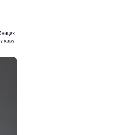
бницях.
ку каву