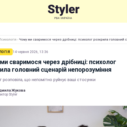
Психологія
›
Чому ми сваримося через дрібниці: психолог розкрила головний 
ЛОГІЯ
14 червня 2026, 13:36
ми сваримося через дрібниці: психолог
ила головний сценарій непорозуміння
 розповіла, що непомітно руйнує ваші стосунки
дмила Жукова
ктор Styler