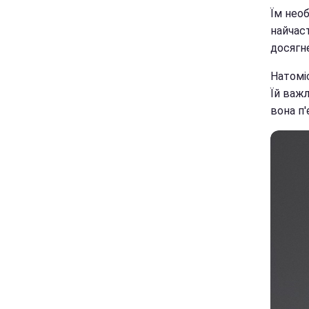
Їм необ
найчас
досягн
Натоміс
Їй важл
вона п'