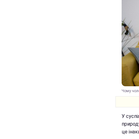
Чому чоло
У суспі
природу
це інак