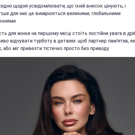
хідно щодня усвідомлювати, що їхній внесок цінують, і
тіше для них це вимірюється великими, глобальними
еннями.
ть для жінки на першому місці стоїть постійна увага в дрі
иво відчувати турботу в деталях: щоб партнер пам'ятав, я
є, або міг привезти тістечко просто без приводу.