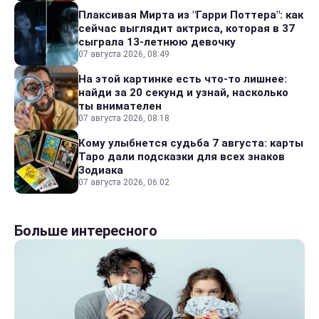
Плаксивая Мирта из "Гарри Поттера": как
сейчас выглядит актриса, которая в 37
сыграла 13-летнюю девочку
07 августа 2026, 08:49
На этой картинке есть что-то лишнее:
найди за 20 секунд и узнай, насколько
ты внимателен
07 августа 2026, 08:18
Кому улыбнется судьба 7 августа: карты
Таро дали подсказки для всех знаков
Зодиака
07 августа 2026, 06:02
Больше интересного