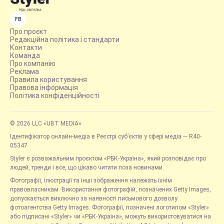
FB
Про проєкт
Редакційна політика і стандарти
Контакти
Команда
Про компанію
Реклама
Правила користування
Правова інформація
Політика конфіденційності
© 2026 LLC «UBT MEDIA»
Ідентифікатор онлайн-медіа в Реєстрі суб’єктів у сфері медіа — R40-
05347
Styler є розважальним проєктом «РБК-Україна», який розповідає про
людей, тренди і все, що цікаво читати поза новинами.
Фотографії, ілюстрації та інші зображення належать їхнім
правовласникам. Використання фотографій, позначених Getty Images,
допускається виключно за наявності письмового дозволу
фотоагентства Getty Images. Фотографії, позначені логотипом «Styler»
або підписані «Styler» чи «РБК-Україна», можуть використовуватися на