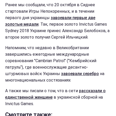
Ранее мы сообщали, что 20 октября в Сиднее
стартовали Игры Непокоренных, и в течении
первого дня украинцы
завоевали первые две
золотые медали
. Так, первое золото Invictus Games
Sydney 2018 Украине принес Александр Белобоков, а
второе золото получил Сергей Ильчицкий.
Напомним, что недавно в Великобритании
завершились ежегодные международные
соревнования "Cambrian Patrol" ("Кембрийский
патруль"), где военнослужащие десантно-
штурмовых войск Украины
завоевали серебро
на
многонациональных состязаниях
А также мы писали о том, что в сети
рассказали о
единственной женщине
в украинской сборной на
Invictus Games.
Смотрите также: