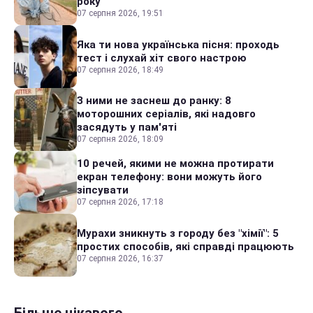
року
07 серпня 2026, 19:51
Яка ти нова українська пісня: проходь
тест і слухай хіт свого настрою
07 серпня 2026, 18:49
З ними не заснеш до ранку: 8
моторошних серіалів, які надовго
засядуть у пам'яті
07 серпня 2026, 18:09
10 речей, якими не можна протирати
екран телефону: вони можуть його
зіпсувати
07 серпня 2026, 17:18
Мурахи зникнуть з городу без "хімії": 5
простих способів, які справді працюють
07 серпня 2026, 16:37
Більше цікавого