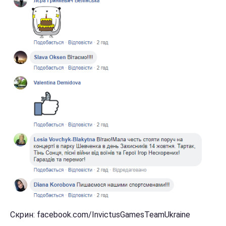
Скрин: facebook.com/InvictusGamesTeamUkraine