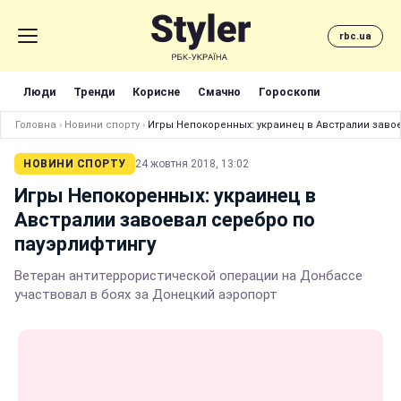
rbc.ua
Люди
Тренди
Корисне
Смачно
Гороскопи
Головна
›
Новини спорту
›
Игры Непокоренных: украинец в Австралии заво
НОВИНИ СПОРТУ
24 жовтня 2018, 13:02
Игры Непокоренных: украинец в
Австралии завоевал серебро по
пауэрлифтингу
Ветеран антитеррористической операции на Донбассе
участвовал в боях за Донецкий аэропорт