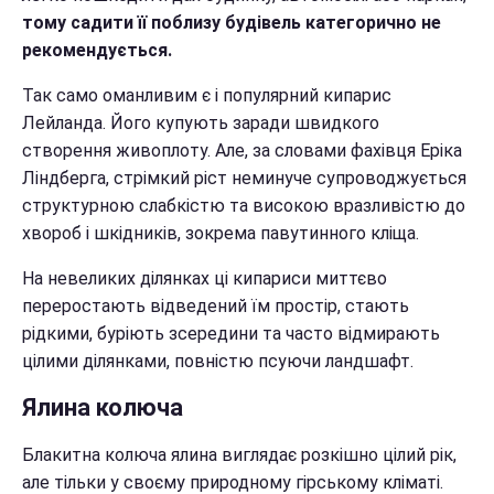
тому садити її поблизу будівель категорично не
рекомендується.
Так само оманливим є і популярний кипарис
Лейланда. Його купують заради швидкого
створення живоплоту. Але, за словами фахівця Еріка
Ліндберга, стрімкий ріст неминуче супроводжується
структурною слабкістю та високою вразливістю до
хвороб і шкідників, зокрема павутинного кліща.
На невеликих ділянках ці кипариси миттєво
переростають відведений їм простір, стають
рідкими, буріють зсередини та часто відмирають
цілими ділянками, повністю псуючи ландшафт.
Ялина колюча
Блакитна колюча ялина виглядає розкішно цілий рік,
але тільки у своєму природному гірському кліматі.