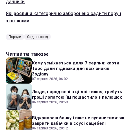
дачники
Які рослини категорично заборонено садити поруч
з огірками
Поради
Сад і огород
Читайте також
Кому усміхнеться доля 7 серпня: карти
Таро дали підказки для всіх знаків
Зодіаку
07 серпня 2026, 06:02
Люди, народжені в ці дні тижня, гребуть
гроші лопатою: їм пощастило з пелюшок
06 серпня 2026, 20:59
Відкриваєш банку і вже не зупинитися: як
закрити кабачки в соусі сацебелі
06 серпня 2026, 20:12