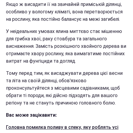
Якщо ж висадити її на звичайній приміській ділянці,
особливо у вологому кліматі, вона перетворюється
на рослину, яка постійно балансує на межі загибелі.
У неідеальних умовах ялина миттєво стає мішенню
для грибка хвої, раку стовбура та загального
виснаження. Замість розкішного хвойного дерева ви
отримаєте хвору рослину, яка вимагатиме постійних
витрат на фунгіциди та догляд.
Тому перед тим, як висаджувати дерева цієї весни
та літа на своїй ділянці, обов'язково
проконсультуйтеся з місцевими садівниками, щоб
обрати ті породи, які дійсно підходять для вашого
регіону та не стануть причиною головного болю.
Вас може зацікавити:
Головна помилка поливу в спеку, яку роблять усі