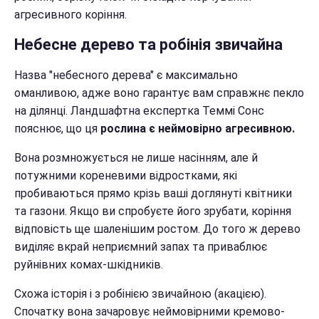
агресивного коріння.
Небесне дерево та робінія звичайна
Назва "небесного дерева" є максимально
оманливою, адже воно гарантує вам справжнє пекло
на ділянці. Ландшафтна експертка Теммі Сонс
пояснює, що ця
рослина є неймовірно агресивною.
Вона розмножується не лише насінням, але й
потужними кореневими відростками, які
пробиваються прямо крізь ваші доглянуті квітники
та газони. Якщо ви спробуєте його зрубати, коріння
відповість ще шаленішим ростом. До того ж дерево
виділяє вкрай неприємний запах та приваблює
руйнівних комах-шкідників.
Схожа історія і з робінією звичайною (акацією).
Спочатку вона зачаровує неймовірними кремово-