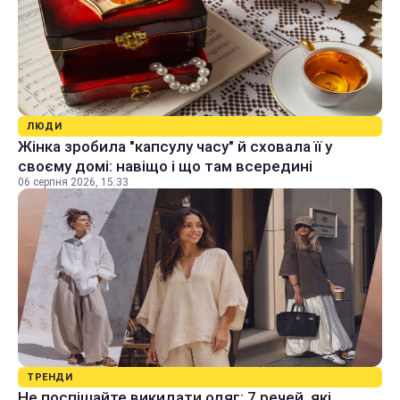
ЛЮДИ
Жінка зробила "капсулу часу" й сховала її у
своєму домі: навіщо і що там всередині
06 серпня 2026, 15:33
ТРЕНДИ
Не поспішайте викидати одяг: 7 речей, які