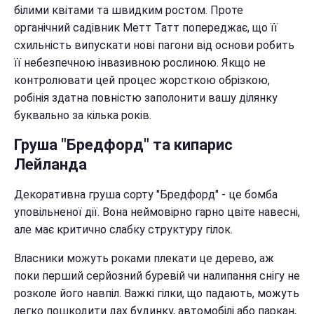
білими квітами та швидким ростом. Проте
органічний садівник Метт Татт попереджає, що її
схильність випускати нові пагони від основи робить
її небезпечною інвазивною рослиною. Якщо не
контролювати цей процес жорсткою обрізкою,
робінія здатна повністю заполонити вашу ділянку
буквально за кілька років.
Груша "Бредфорд" та кипарис
Лейланда
Декоративна груша сорту "Бредфорд" - це бомба
уповільненої дії. Вона неймовірно гарно цвіте навесні,
але має критично слабку структуру гілок.
Власники можуть роками плекати це дерево, аж
поки перший серйозний буревій чи налипання снігу не
розколе його навпіл. Важкі гілки, що падають, можуть
легко пошкодити дах будинку, автомобілі або паркан,