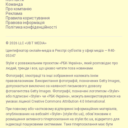
Команда
Про компанію
Реклама
Правила користування
Правова інформація
Політика конфіденційності
© 2026 LLC «UBT MEDIA»
Ідентифікатор онлайн-медіа в Реєстрі суб’єктів у сфері медіа — R40-
05347
Styler є розважальним проєктом «РБК-Україна», який розповідає про
людей, тренди і все, що цікаво читати поза новинами.
Фотографії, ілюстрації та інші зображення належать їхнім
правовласникам. Використання фотографій, позначених Getty Images,
допускається виключно за наявності письмового дозволу
фотоагентства Getty Images. Фотографії, позначені логотипом «Styler»
або підписані «Styler» чи «РБК-Україна», можуть використовуватися на
умовах ліцензії Creative Commons Attribution 4.0 International.
При повному або частковому відтворенні інформаційних матеріалів,
опублікованих на вебсайті «Styler» (styler.rbc.ua), обов'язковим є
розміщення активного гіперпосилання на styler.rbc.ua, відкритого для
індексації пошуковими системами. Таке гіперпосилання має бути