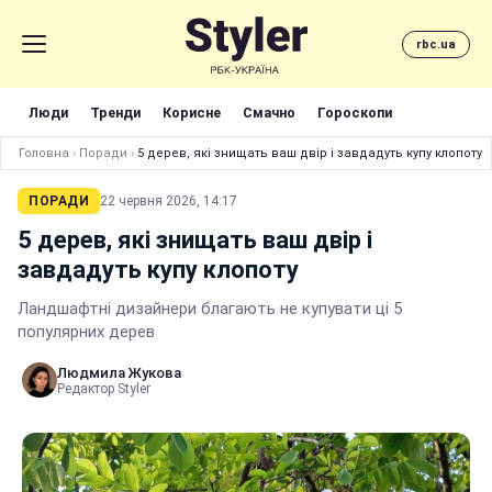
rbc.ua
Люди
Тренди
Корисне
Смачно
Гороскопи
Головна
›
Поради
›
5 дерев, які знищать ваш двір і завдадуть купу клопоту
ПОРАДИ
22 червня 2026, 14:17
5 дерев, які знищать ваш двір і
завдадуть купу клопоту
Ландшафтні дизайнери благають не купувати ці 5
популярних дерев
Людмила Жукова
Редактор Styler