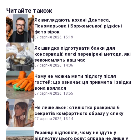
Читайте також
Як виглядають кохані Дантеса,
Пономарьова і Боржемської: рідкісні
фото зірок
07 серпня 2026, 15:19
Як швидко підготувати банки для
консервації: легкі перевірені методи, які
зекономлять ваш час
07 серпня 2026, 14:36
Чому не можна мити підлогу після
гостей: що означає ця прикмета і звідки
вона взялася
07 серпня 2026, 13:55
Не лише льон: стилістка розкрила 6
секретів комфортного образу у спеку
07 серпня 2026, 13:14
Українці відповіли, чому не їдуть у
відпустку цього року: справа не лише у