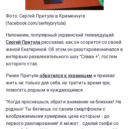
Фото: Сергей Притула в Кременчуге
(facebook.com/serhiyprytula)
Напомним, популярный украинский телеведущий
Сергей Притула
рассказал, как он ссорится со своей
женой Екатериной. Об этом он разоткровенничался в
интервью развлекательного шоу "Слава +", гостем
которого стал.
Ранее Притула
обратился к украинцам
и призвал
жить не только для себя, не тратить время зря,
помогать родным и нуждающимся.
"Когда проснешься, обрати внимание на близких! На
родных! Ты бегаешь со своим смартфоном с
воображаемыми кумирами, цена которым - до
первого разочарования! А может... сделай селфи со