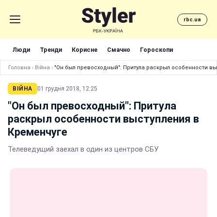
rbc.ua
Люди
Тренди
Корисне
Смачно
Гороскопи
Головна
›
Війна
›
"Он был превосходный": Притула раскрыл особенности вы
ВІЙНА
01 грудня 2018, 12:25
"Он был превосходный": Притула
раскрыл особенности выступления в
Кременчуге
Телеведущий заехал в один из центров СБУ