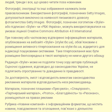
людей, тренди і все, що цікаво читати поза новинами.
Фотографії, ілюстрації та інші зображення належать їхнім
правовласникам. Використання фотографій, позначених Getty Images,
допускається виключно за наявності письмового дозволу
фотоагентства Getty Images. Фотографії, позначені логотипом «Styler»
або підписані «Styler» чи «РБК-Україна», можуть використовуватися на
умовах ліцензії Creative Commons Attribution 4.0 International.
При повному або частковому відтворенні інформаційних матеріалів,
опублікованих на вебсайті «Styler» (styler.rbc.ua), обов'язковим є
розміщення активного гіперпосилання на styler.rbc.ua, відкритого для
індексації пошуковими системами. Таке гіперпосилання має бути
розміщене безпосередньо в тексті матеріалу не нижче другого абзацу.
Редакція «Styler» може не поділяти точку зору авторів публікацій.
Оціночні судження, відповідно до законодавства України, не
підлягають спростуванню та доведенню їх правдивості.
За достовірність, зміст і відповідність вимогам законодавства
рекламних матеріалів відповідальність несе рекламодавець.
Матеріали, позначені плашками «Прес-реліз», «Спецпроєкт»,
«Партнерський матеріал», «Promo», «Благодійність» та «Резонанс»,
розміщуються на правах реклами.
Рубрика «Новини компаній» є інформаційним форматом, що містить
новини, повідомлення та оголошення, пов'язані з діяльністю