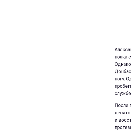
Алекса
полка 
Однако
Донбас
ногу. 
пробег
службе
После 
десято
и восс
протез