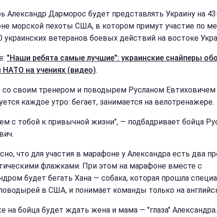
рь Александр Дарморос будет представлять Украину на 43
не морской пехоты США, в котором примут участие по м
0 украинских ветеранов боевых действий на востоке Укр
е:
"Наши ребята самые лучшие": украинские снайперы об
 НАТО на учениях (видео)
.
 со своим тренером и поводырем Русланом Евтиховичем
уется каждое утро: бегает, занимается на велотренажере.
ем с тобой к привычной жизни", — подбадривает бойца Ру
вич.
сно, что для участия в марафоне у Александра есть два пр
тическими флажками. При этом на марафоне вместе с
ндром будет бегать Хана — собака, которая прошла специ
поводырей в США, и понимает команды только на английс
е на бойца будет ждать жена и мама — "глаза" Александра.