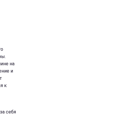
го
ны.
мине на
ение и
т
я к
за себя