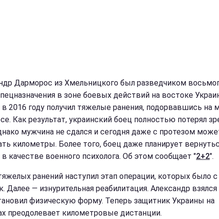
ндр Дарморос из Хмельницкого был разведчиком восьмо
спецназначения в зоне боевых действий на востоке Украи
 в 2016 году получил тяжелые ранения, подорвавшись на 
се. Как результат, украинский боец полностью потерял зр
Однако мужчина не сдался и сегодня даже с протезом може
ать километры. Более того, боец даже планирует вернутьс
 в качестве военного психолога. Об этом сообщает "
2+2
".
тяжелых ранений наступил этап операции, которых было с
к. Далее — изнурительная реабилитация. Александр взялся 
тановил физическую форму. Теперь защитник Украины на
ах преодолевает километровые дистанции.