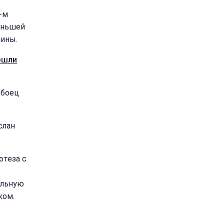
-м
еньшей
аины.
ошли
 боец
слан
отеза с
альную
ком.