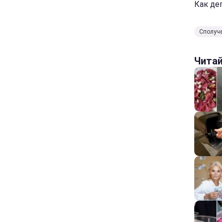
Как де
Сполуче
Чита