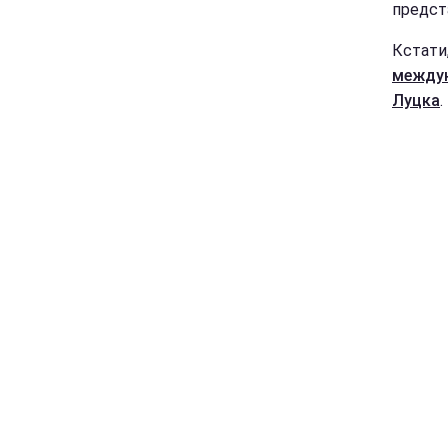
предст
Кстати
междун
Луцка
.