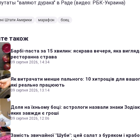
путаты "валяют дурака" в Раде (видео: РБК-Украина)
ні Штати Америки
марафон
боец
йте також
Барбі-паста за 15 хвилин: яскрава вечеря, яка вигляд
ресторанна страва
09 серпня 2026, 14:34
Як витрачати менше пального: 10 хитрощів для вашог
які реально працюють
09 серпня 2026, 13:14
Доля на їхньому боці: астрологи назвали знаки Зодіаку
яких завжди є гроші
09 серпня 2026, 12:06
Замість звичайної "Шуби": цей салат з буряком і краб