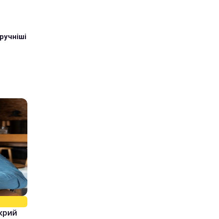
ручніші
крий