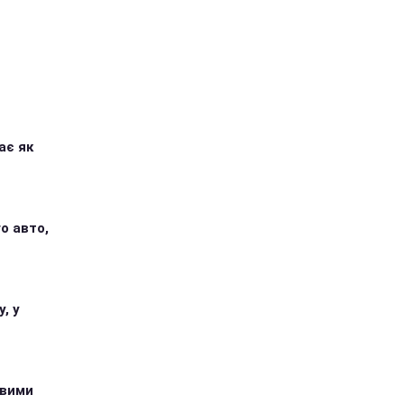
ає як
о авто,
, у
овими