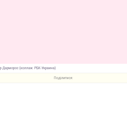
р Дарморос (коллаж: РБК-Украина)
Поділитися: