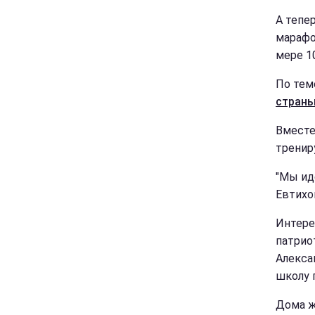
А тепе
марафо
мере 1
По тем
страны
Вместе
тренир
"Мы ид
Евтихо
Интере
патрио
Алекса
школу 
Дома ж