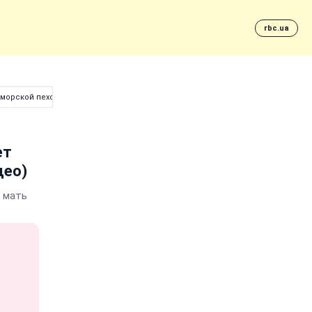
rbc.ua
 морской пехоты в США (видео)
ет
део)
 мать