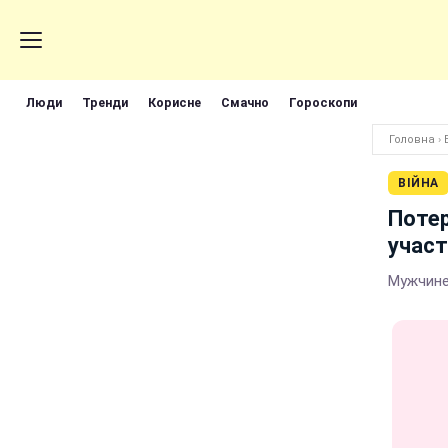
Люди
Тренди
Корисне
Смачно
Гороскопи
Головна
›
ВІЙНА
Потер
участ
Мужчине