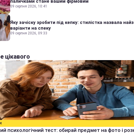
паличками стане вашим фірмовим
09 серпня 2026, 10:41
Яку зачіску зробити під кепку: стилістка назвала найз
варіанти на спеку
09 серпня 2026, 09:33
е цікавого
И
й психологічний тест: обирай предмет на фото і роз