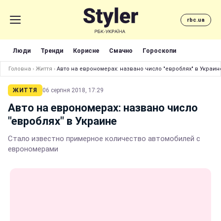
rbc.ua
Люди
Тренди
Корисне
Смачно
Гороскопи
Головна
›
Життя
›
Авто на еврономерах: названо число "евроблях" в Украин
ЖИТТЯ
06 серпня 2018, 17:29
Авто на еврономерах: названо число
"евроблях" в Украине
Стало известно примерное количество автомобилей с
еврономерами