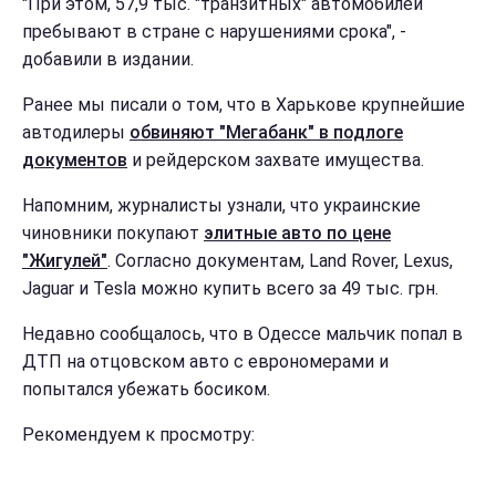
"При этом, 57,9 тыс. "транзитных" автомобилей
пребывают в стране с нарушениями срока", -
добавили в издании.
Ранее мы писали о том, что в Харькове крупнейшие
автодилеры
обвиняют "Мегабанк" в подлоге
документов
и рейдерском захвате имущества.
Напомним, журналисты узнали, что украинские
чиновники покупают
элитные авто по цене
"Жигулей"
. Согласно документам, Land Rover, Lexus,
Jaguar и Tesla можно купить всего за 49 тыс. грн.
Недавно сообщалось, что в Одессе мальчик попал в
ДТП на отцовском авто с еврономерами и
попытался убежать босиком.
Рекомендуем к просмотру: