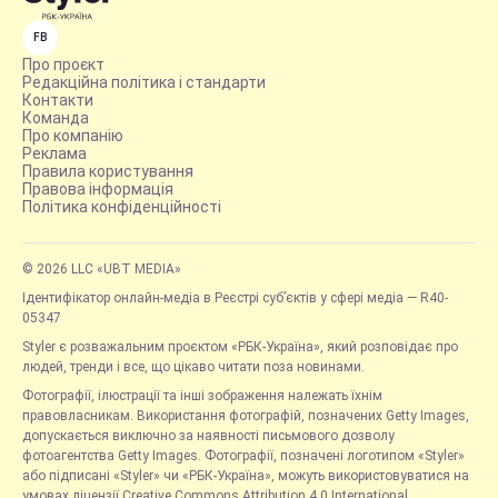
FB
Про проєкт
Редакційна політика і стандарти
Контакти
Команда
Про компанію
Реклама
Правила користування
Правова інформація
Політика конфіденційності
© 2026 LLC «UBT MEDIA»
Ідентифікатор онлайн-медіа в Реєстрі суб’єктів у сфері медіа — R40-
05347
Styler є розважальним проєктом «РБК-Україна», який розповідає про
людей, тренди і все, що цікаво читати поза новинами.
Фотографії, ілюстрації та інші зображення належать їхнім
правовласникам. Використання фотографій, позначених Getty Images,
допускається виключно за наявності письмового дозволу
фотоагентства Getty Images. Фотографії, позначені логотипом «Styler»
або підписані «Styler» чи «РБК-Україна», можуть використовуватися на
умовах ліцензії Creative Commons Attribution 4.0 International.