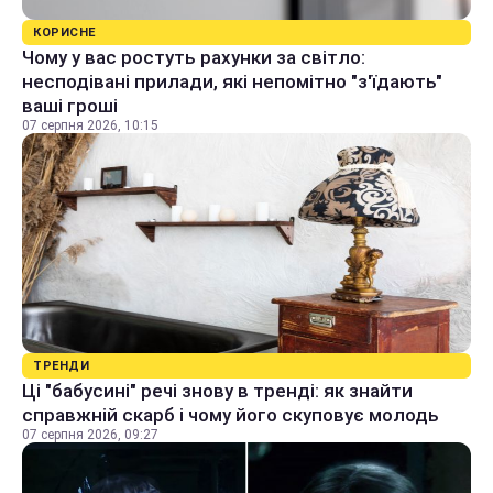
КОРИСНЕ
Чому у вас ростуть рахунки за світло:
несподівані прилади, які непомітно "з'їдають"
ваші гроші
07 серпня 2026, 10:15
ТРЕНДИ
Ці "бабусині" речі знову в тренді: як знайти
справжній скарб і чому його скуповує молодь
07 серпня 2026, 09:27