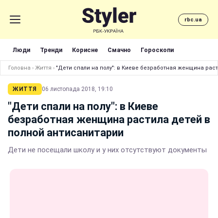
rbc.ua
Люди
Тренди
Корисне
Смачно
Гороскопи
Головна
›
Життя
›
"Дети спали на полу": в Киеве безработная женщина рас
ЖИТТЯ
06 листопада 2018, 19:10
"Дети спали на полу": в Киеве
безработная женщина растила детей в
полной антисанитарии
Дети не посещали школу и у них отсутствуют документы