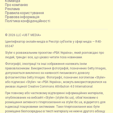
Команда
Про компанію
Реклама
Правила користування
Правова інформація
Політика конфіденційності
© 2026 LLC «UBT MEDIA»
Ідентифікатор онлайн-медіа в Реєстрі суб’єктів у сфері медіа — R40-
05347
Styler є розважальним проєктом «РБК-Україна», який розповідає про
людей, тренди і все, що цікаво читати поза новинами.
Фотографії, ілюстрації та інші зображення належать їхнім
правовласникам. Використання фотографій, позначених Getty Images,
допускається виключно за наявності письмового дозволу
фотоагентства Getty Images. Фотографії, позначені логотипом «Styler»
або підписані «Styler» чи «РБК-Україна», можуть використовуватися на
умовах ліцензії Creative Commons Attribution 4.0 International.
При повному або частковому відтворенні інформаційних матеріалів,
опублікованих на вебсайті «Styler» (styler.rbc.ua), обов'язковим є
розміщення активного гіперпосилання на styler.rbc.ua, відкритого для
індексації пошуковими системами. Таке гіперпосилання має бути
розміщене безпосередньо в тексті матеріалу не нижче другого абзацу.