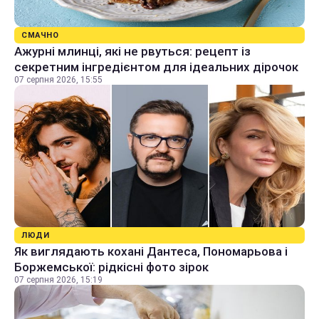
СМАЧНО
Ажурні млинці, які не рвуться: рецепт із
секретним інгредієнтом для ідеальних дірочок
07 серпня 2026, 15:55
ЛЮДИ
Як виглядають кохані Дантеса, Пономарьова і
Боржемської: рідкісні фото зірок
07 серпня 2026, 15:19