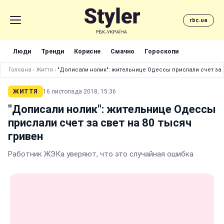
rbc.ua
Люди
Тренди
Корисне
Смачно
Гороскопи
Головна
›
Життя
›
"Дописали нолик": жительнице Одессы прислали счет за 
ЖИТТЯ
16 листопада 2018, 15:36
"Дописали нолик": жительнице Одессы
прислали счет за свет на 80 тысяч
гривен
Работник ЖЭКа уверяют, что это случайная ошибка