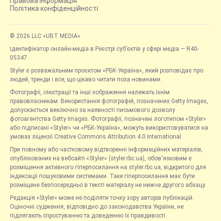
Правова інформація
Політика конфіденційності
© 2026 LLC «UBT MEDIA»
Ідентифікатор онлайн-медіа в Реєстрі суб’єктів у сфері медіа — R40-
05347
Styler є розважальним проєктом «РБК-Україна», який розповідає про
людей, тренди і все, що цікаво читати поза новинами.
Фотографії, ілюстрації та інші зображення належать їхнім
правовласникам. Використання фотографій, позначених Getty Images,
допускається виключно за наявності письмового дозволу
фотоагентства Getty Images. Фотографії, позначені логотипом «Styler»
або підписані «Styler» чи «РБК-Україна», можуть використовуватися на
умовах ліцензії Creative Commons Attribution 4.0 International.
При повному або частковому відтворенні інформаційних матеріалів,
опублікованих на вебсайті «Styler» (styler.rbc.ua), обов'язковим є
розміщення активного гіперпосилання на styler.rbc.ua, відкритого для
індексації пошуковими системами. Таке гіперпосилання має бути
розміщене безпосередньо в тексті матеріалу не нижче другого абзацу.
Редакція «Styler» може не поділяти точку зору авторів публікацій.
Оціночні судження, відповідно до законодавства України, не
підлягають спростуванню та доведенню їх правдивості.