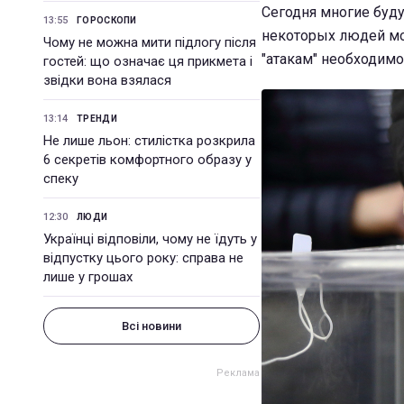
Сегодня многие буду
13:55
ГОРОСКОПИ
некоторых людей мо
Чому не можна мити підлогу після
"атакам" необходим
гостей: що означає ця прикмета і
звідки вона взялася
13:14
ТРЕНДИ
Не лише льон: стилістка розкрила
6 секретів комфортного образу у
спеку
12:30
ЛЮДИ
Українці відповіли, чому не їдуть у
відпустку цього року: справа не
лише у грошах
Всі новини