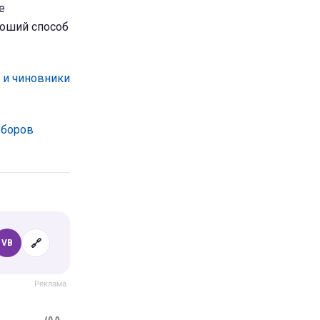
е
роший способ
 и чиновники
боров
🔗
VB