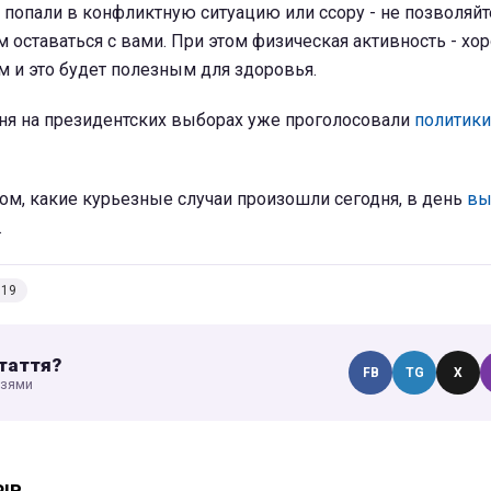
 попали в конфликтную ситуацию или ссору - не позволяйт
оставаться с вами. При этом физическая активность - хо
м и это будет полезным для здоровья.
дня на президентских выборах уже проголосовали
политики
ом, какие курьезные случаи произошли сегодня, в день
вы
.
019
таття?
FB
TG
X
узями