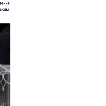
едение
таким