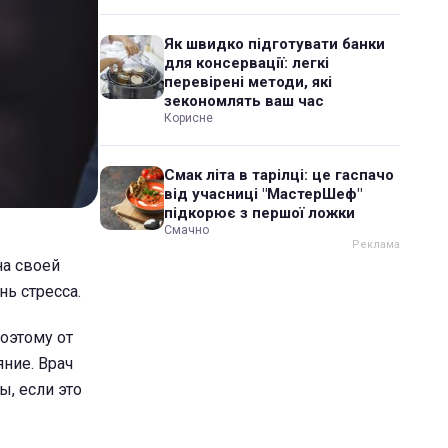
Як швидко підготувати банки
для консервації: легкі
перевірені методи, які
зекономлять ваш час
Корисне
Смак літа в тарілці: це гаспачо
від учасниці "МастерШеф"
підкорює з першої ложки
Смачно
на своей
нь стресса.
Поэтому от
яние. Врач
ы, если это