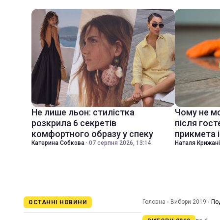
Не лише льон: стилістка
Чому не м
розкрила 6 секретів
після гост
комфортного образу у спеку
прикмета і
Катерина Собкова
·
07 серпня 2026, 13:14
Наталя Крижан
Головна
›
Вибори 2019
›
По
ОСТАННІ НОВИНИ