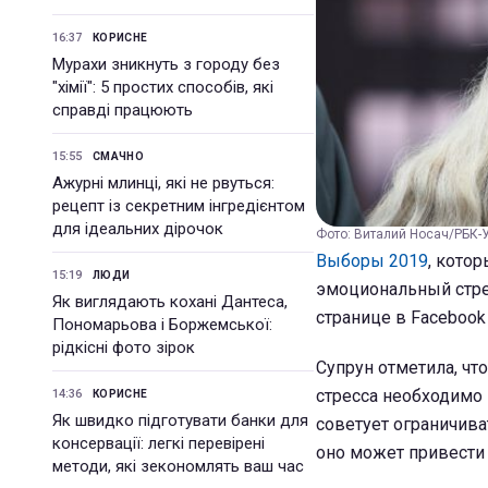
16:37
КОРИСНЕ
Мурахи зникнуть з городу без
"хімії": 5 простих способів, які
справді працюють
15:55
СМАЧНО
Ажурні млинці, які не рвуться:
рецепт із секретним інгредієнтом
для ідеальних дірочок
Фото: Виталий Носач/РБК-
Выборы 2019
, кото
15:19
ЛЮДИ
эмоциональный стрес
Як виглядають кохані Дантеса,
странице в Facebook
Пономарьова і Боржемської:
рідкісні фото зірок
Супрун отметила, чт
стресса необходимо 
14:36
КОРИСНЕ
Як швидко підготувати банки для
советует ограничива
консервації: легкі перевірені
оно может привести 
методи, які зекономлять ваш час