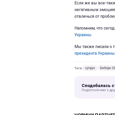
Если же вы все-таки
негативным эмоциям 
отвлечься от пробле
Напомним, что сего
Украины
.
Мы также писали о т
президента Украины
Теги:
супрун
Вибори 2
Сподобалась с
Поділіться нею з др