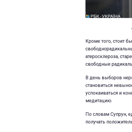
Кроме того, стоит б
свободнорадикальны
атеросклероза, стар
свободные радикалы 
В день выборов нерв
становиться невынос
успокаиваться и ко
медитацию.
По словам Супрун, е
получать положител