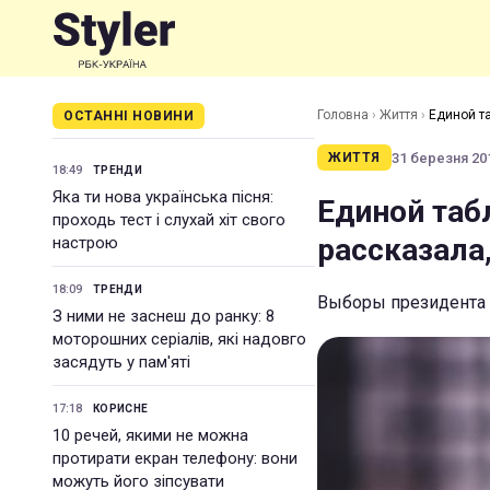
Головна
›
Життя
›
Единой т
ОСТАННІ НОВИНИ
31 березня 201
ЖИТТЯ
18:49
ТРЕНДИ
Яка ти нова українська пісня:
Единой таб
проходь тест і слухай хіт свого
рассказала
настрою
18:09
ТРЕНДИ
Выборы президента 
З ними не заснеш до ранку: 8
моторошних серіалів, які надовго
засядуть у пам'яті
17:18
КОРИСНЕ
10 речей, якими не можна
протирати екран телефону: вони
можуть його зіпсувати