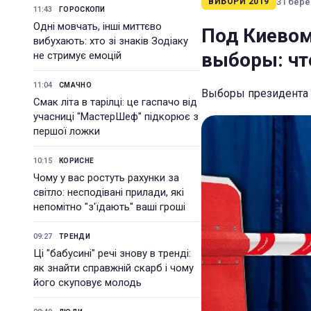
31 берез
ВИБОРИ 2019
11:43
ГОРОСКОПИ
Одні мовчать, інші миттєво
Под Киевом
вибухають: хто зі знаків Зодіаку
выборы: чт
не стримує емоцій
11:04
СМАЧНО
Выборы президента 2
Смак літа в тарілці: це гаспачо від
учасниці "МастерШеф" підкорює з
першої ложки
10:15
КОРИСНЕ
Чому у вас ростуть рахунки за
світло: несподівані прилади, які
непомітно "з'їдають" ваші гроші
09:27
ТРЕНДИ
Ці "бабусині" речі знову в тренді:
як знайти справжній скарб і чому
його скуповує молодь