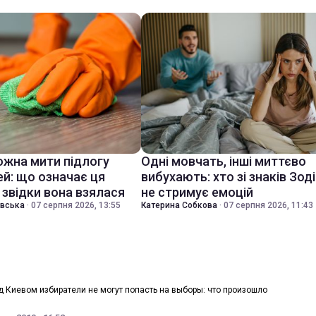
ожна мити підлогу
Одні мовчать, інші миттєво
ей: що означає ця
вибухають: хто зі знаків Зод
 звідки вона взялася
не стримує емоцій
івська
·
07 серпня 2026, 13:55
Катерина Собкова
·
07 серпня 2026, 11:43
д Киевом избиратели не могут попасть на выборы: что произошло