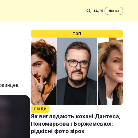
UA
/
RU
rbc.ua
ТОП
краинцев
ЛЮДИ
Як виглядають кохані Дантеса,
Пономарьова і Боржемської:
рідкісні фото зірок