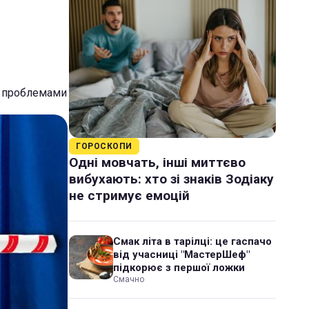
с проблемами
ГОРОСКОПИ
Одні мовчать, інші миттєво
вибухають: хто зі знаків Зодіаку
не стримує емоцій
Смак літа в тарілці: це гаспачо
від учасниці "МастерШеф"
підкорює з першої ложки
Смачно