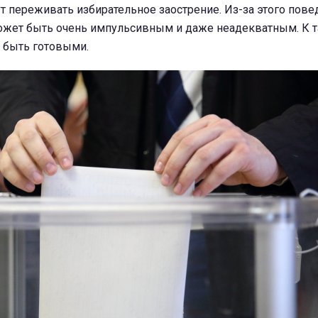
т переживать избирательное заострение. Из-за этого пов
жет быть очень импульсивным и даже неадекватным. К 
о быть готовыми.