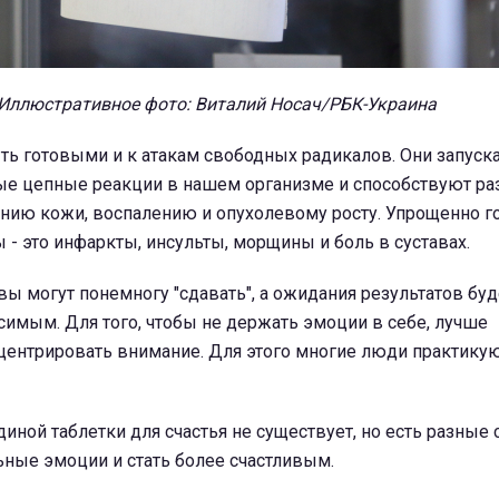
Иллюстративное фото: Виталий Носач/РБК-Украина
ыть готовыми и к атакам свободных радикалов. Они запуск
е цепные реакции в нашем организме и способствуют р
ению кожи, воспалению и опухолевому росту. Упрощенно г
- это инфаркты, инсульты, морщины и боль в суставах.
ы могут понемногу "сдавать", а ожидания результатов буд
имым. Для того, чтобы не держать эмоции в себе, лучше
нцентрировать внимание. Для этого многие люди практику
диной таблетки для счастья не существует, но есть разные
ьные эмоции и стать более счастливым.