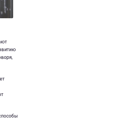
ают
азвитию
оворя,
ет
ют
 способы