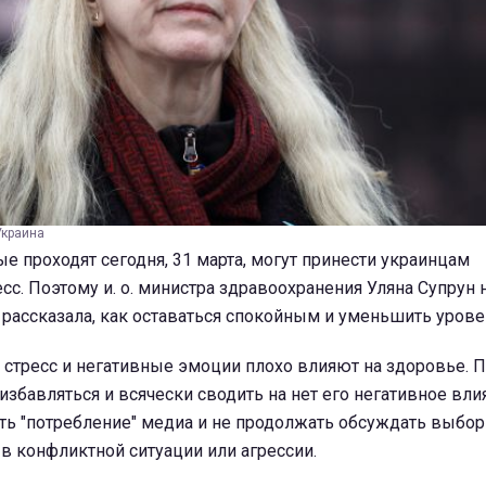
Украина
рые проходят сегодня, 31 марта, могут принести украинцам
с. Поэтому и. о. министра здравоохранения Уляна Супрун 
 рассказала, как оставаться спокойным и уменьшить урове
о стресс и негативные эмоции плохо влияют на здоровье. 
избавляться и всячески сводить на нет его негативное вли
ть "потребление" медиа и не продолжать обсуждать выбор
в конфликтной ситуации или агрессии.