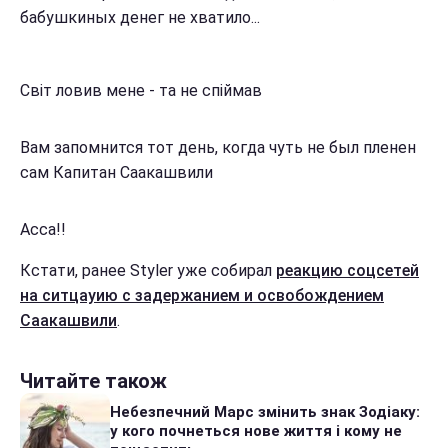
бабушкиных денег не хватило...
Світ ловив мене - та не спіймав
Вам запомнится тот день, когда чуть не был пленен
сам Капитан Саакашвили
Асса!!
Кстати, ранее Styler уже собирал
реакцию соцсетей
на ситцауию с задержанием и освобождением
Саакашвили
.
Читайте також
Небезпечний Марс змінить знак Зодіаку:
у кого почнеться нове життя і кому не