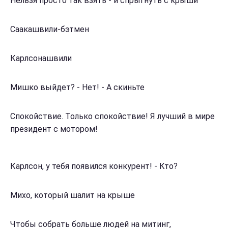
Нельзя просто так взять - и спрыгнуть с крыши
Саакашвили-бэтмен
Карлсонашвили
Мишко выйдет? - Нет! - А скиньте
Спокойствие. Только спокойствие! Я лучший в мире
президент с мотором!
Карлсон, у тебя появился конкурент! - Кто?
Михо, который шалит на крыше
Чтобы собрать больше людей на митинг,