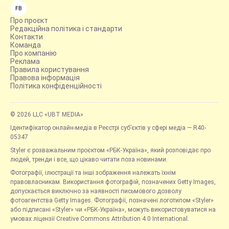
FB
Про проєкт
Редакційна політика і стандарти
Контакти
Команда
Про компанію
Реклама
Правила користування
Правова інформація
Політика конфіденційності
© 2026 LLC «UBT MEDIA»
Ідентифікатор онлайн-медіа в Реєстрі суб’єктів у сфері медіа — R40-
05347
Styler є розважальним проєктом «РБК-Україна», який розповідає про
людей, тренди і все, що цікаво читати поза новинами.
Фотографії, ілюстрації та інші зображення належать їхнім
правовласникам. Використання фотографій, позначених Getty Images,
допускається виключно за наявності письмового дозволу
фотоагентства Getty Images. Фотографії, позначені логотипом «Styler»
або підписані «Styler» чи «РБК-Україна», можуть використовуватися на
умовах ліцензії Creative Commons Attribution 4.0 International.