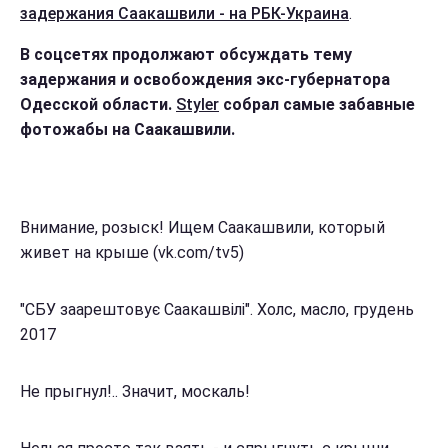
задержания Саакашвили - на РБК-Украина
.
В соцсетях продолжают обсуждать тему
задержания и освобождения экс-губернатора
Одесской области.
Styler
собрал самые забавные
фотожабы на Саакашвили.
Внимание, розыск! Ищем Саакашвили, который
живет на крыше (vk.com/tv5)
"СБУ заарештовує Саакашвілі". Холс, масло, грудень
2017
Не прыгнул!.. Значит, москаль!