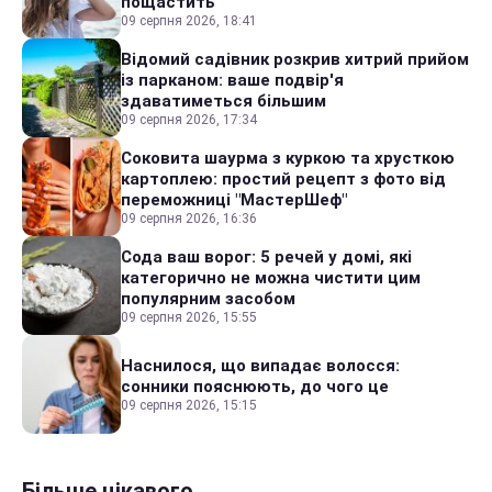
пощастить
09 серпня 2026, 18:41
Відомий садівник розкрив хитрий прийом
із парканом: ваше подвір'я
здаватиметься більшим
09 серпня 2026, 17:34
Соковита шаурма з куркою та хрусткою
картоплею: простий рецепт з фото від
переможниці "МастерШеф"
09 серпня 2026, 16:36
Сода ваш ворог: 5 речей у домі, які
категорично не можна чистити цим
популярним засобом
09 серпня 2026, 15:55
Наснилося, що випадає волосся:
сонники пояснюють, до чого це
09 серпня 2026, 15:15
Більше цікавого