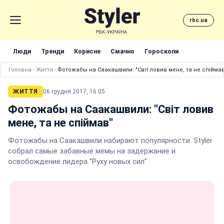
rbc.ua
Люди
Тренди
Корисне
Смачно
Гороскопи
Головна
›
Життя
›
Фотожабы на Саакашвили: "Світ ловив мене, та не спіймав
ЖИТТЯ
06 грудня 2017, 16:05
Фотожабы на Саакашвили: "Світ ловив
мене, та не спіймав"
Фотожабы на Саакашвили набирают популярности. Styler
собрал самые забавные мемы на задержание и
освобождение лидера "Руху новых сил"