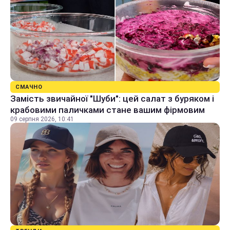
СМАЧНО
Замість звичайної "Шуби": цей салат з буряком і
крабовими паличками стане вашим фірмовим
09 серпня 2026, 10:41