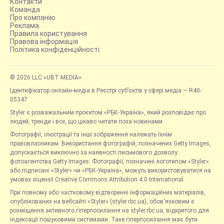
Контакти
Команда
Про компанію
Реклама
Правила користування
Правова інформація
Політика конфіденційності
© 2026 LLC «UBT MEDIA»
Ідентифікатор онлайн-медіа в Реєстрі суб’єктів у сфері медіа — R40-
05347
Styler є розважальним проєктом «РБК-Україна», який розповідає про
людей, тренди і все, що цікаво читати поза новинами.
Фотографії, ілюстрації та інші зображення належать їхнім
правовласникам. Використання фотографій, позначених Getty Images,
допускається виключно за наявності письмового дозволу
фотоагентства Getty Images. Фотографії, позначені логотипом «Styler»
або підписані «Styler» чи «РБК-Україна», можуть використовуватися на
умовах ліцензії Creative Commons Attribution 4.0 International.
При повному або частковому відтворенні інформаційних матеріалів,
опублікованих на вебсайті «Styler» (styler.rbc.ua), обов'язковим є
розміщення активного гіперпосилання на styler.rbc.ua, відкритого для
індексації пошуковими системами. Таке гіперпосилання має бути