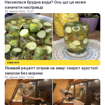
Наснилася брудна вода? Ось що це може
означати насправді
05 серпня 2026, 15:27
СМАЧНО
Лінивий рецепт огірків на зиму: секрет хрусткої
закуски без мороки
05 серпня 2026, 15:04