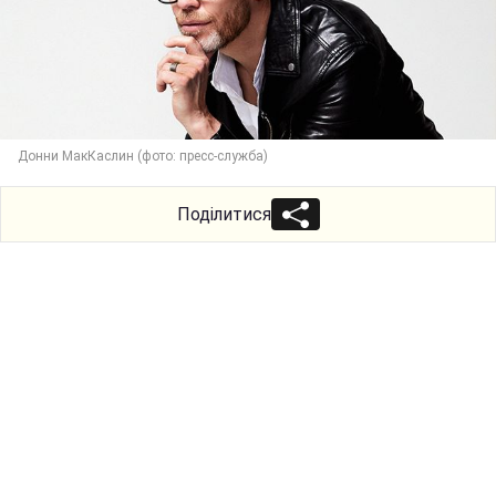
Донни МакКаслин (фото: пресс-служба)
Поділитися