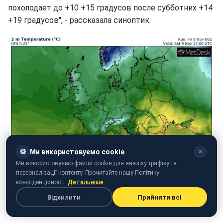
похолодает до +10 +15 градусов после субботних +14
+19 градусов", - рассказала синоптик.
🍪
Ми використовуємо cookie
✕
Ми використовуємо файли cookie для аналізу трафіку та
персоналізації контенту. Прочитайте нашу Політику
конфіденційності.
Детальніше
Відхилити
Прийняти всі
Карта погоды