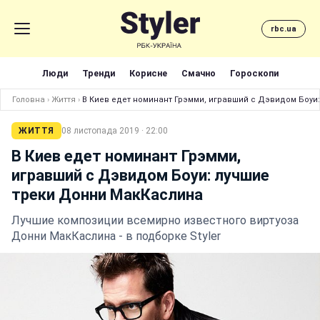
rbc.ua
Люди
Тренди
Корисне
Смачно
Гороскопи
Головна
›
Життя
›
В Киев едет номинант Грэмми, игравший с Дэвидом Боуи
ЖИТТЯ
08 листопада 2019 · 22:00
В Киев едет номинант Грэмми,
игравший с Дэвидом Боуи: лучшие
треки Донни МакКаслина
Лучшие композиции всемирно известного виртуоза
Донни МакКаслина - в подборке Styler