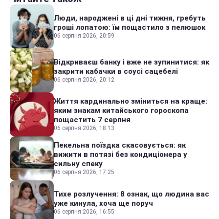
Люди, народжені в ці дні тижня, гребуть
гроші лопатою: їм пощастило з пелюшок
06 серпня 2026, 20:59
Відкриваєш банку і вже не зупинитися: як
закрити кабачки в соусі сацебелі
06 серпня 2026, 20:12
Життя кардинально зміниться на краще:
яким знакам китайського гороскопа
пощастить 7 серпня
06 серпня 2026, 18:13
Пекельна поїздка скасовується: як
вижити в потязі без кондиціонера у
сильну спеку
06 серпня 2026, 17:25
Тихе розлучення: 8 ознак, що людина вас
уже кинула, хоча ще поруч
06 серпня 2026, 16:55