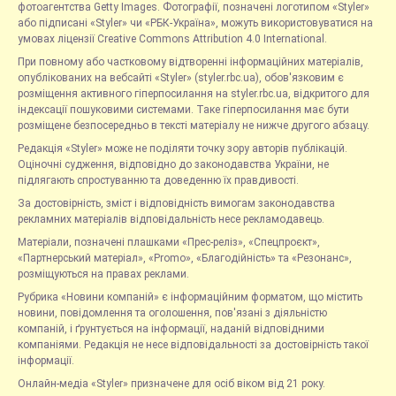
фотоагентства Getty Images. Фотографії, позначені логотипом «Styler»
або підписані «Styler» чи «РБК-Україна», можуть використовуватися на
умовах ліцензії Creative Commons Attribution 4.0 International.
При повному або частковому відтворенні інформаційних матеріалів,
опублікованих на вебсайті «Styler» (styler.rbc.ua), обов'язковим є
розміщення активного гіперпосилання на styler.rbc.ua, відкритого для
індексації пошуковими системами. Таке гіперпосилання має бути
розміщене безпосередньо в тексті матеріалу не нижче другого абзацу.
Редакція «Styler» може не поділяти точку зору авторів публікацій.
Оціночні судження, відповідно до законодавства України, не
підлягають спростуванню та доведенню їх правдивості.
За достовірність, зміст і відповідність вимогам законодавства
рекламних матеріалів відповідальність несе рекламодавець.
Матеріали, позначені плашками «Прес-реліз», «Спецпроєкт»,
«Партнерський матеріал», «Promo», «Благодійність» та «Резонанс»,
розміщуються на правах реклами.
Рубрика «Новини компаній» є інформаційним форматом, що містить
новини, повідомлення та оголошення, пов'язані з діяльністю
компаній, і ґрунтується на інформації, наданій відповідними
компаніями. Редакція не несе відповідальності за достовірність такої
інформації.
Онлайн-медіа «Styler» призначене для осіб віком від 21 року.