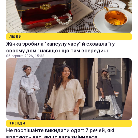
ЛЮДИ
Жінка зробила "капсулу часу" й сховала її у
своєму домі: навіщо і що там всередині
06 серпня 2026, 15:33
ТРЕНДИ
Не поспішайте викидати одяг: 7 речей, які
врятують вас, якщо вага змінилася