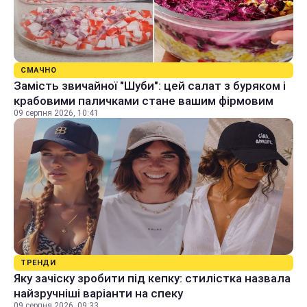
СМАЧНО
Замість звичайної "Шуби": цей салат з буряком і
крабовими паличками стане вашим фірмовим
09 серпня 2026, 10:41
ТРЕНДИ
Яку зачіску зробити під кепку: стилістка назвала
найзручніші варіанти на спеку
09 серпня 2026, 09:33