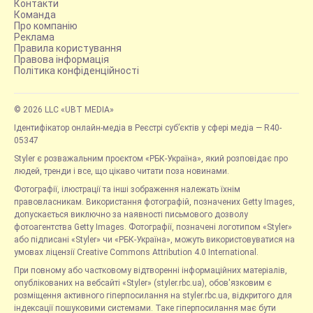
Контакти
Команда
Про компанію
Реклама
Правила користування
Правова інформація
Політика конфіденційності
© 2026 LLC «UBT MEDIA»
Ідентифікатор онлайн-медіа в Реєстрі суб’єктів у сфері медіа — R40-
05347
Styler є розважальним проєктом «РБК-Україна», який розповідає про
людей, тренди і все, що цікаво читати поза новинами.
Фотографії, ілюстрації та інші зображення належать їхнім
правовласникам. Використання фотографій, позначених Getty Images,
допускається виключно за наявності письмового дозволу
фотоагентства Getty Images. Фотографії, позначені логотипом «Styler»
або підписані «Styler» чи «РБК-Україна», можуть використовуватися на
умовах ліцензії Creative Commons Attribution 4.0 International.
При повному або частковому відтворенні інформаційних матеріалів,
опублікованих на вебсайті «Styler» (styler.rbc.ua), обов'язковим є
розміщення активного гіперпосилання на styler.rbc.ua, відкритого для
індексації пошуковими системами. Таке гіперпосилання має бути