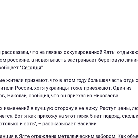
 рассказали, что на пляжах оккупированной Ялты отдыхаю
ом россияне, а новая власть застраивает береговую лини
ообщает "
Сегодня
"
е жители признают, что в этом году большая часть отд
жители России, хотя украинцы тоже приезжают. Один из
в, Николай, сообщил, что он приехал из Николаева.
х изменений в лучшую сторону я не вижу. Растут цены, л
ется. Вот я как прихожу на этот пляж 5 лет подряд, сколь
столько и есть", – рассказывает Василий.
анция в Ялте ограждена металлическим забором. Как объ