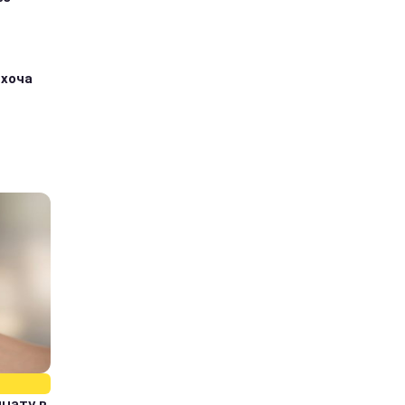
 хоча
нату в