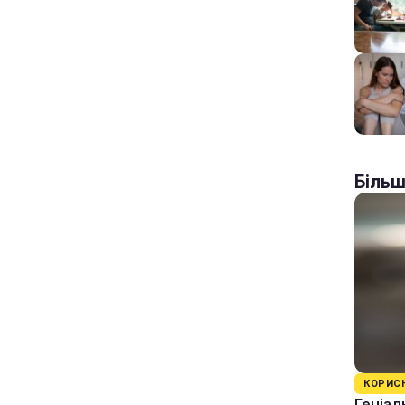
Більш
КОРИС
Геніал