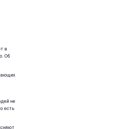
т в
ю. Об
ыхающих
юдей не
ко есть
ясняют