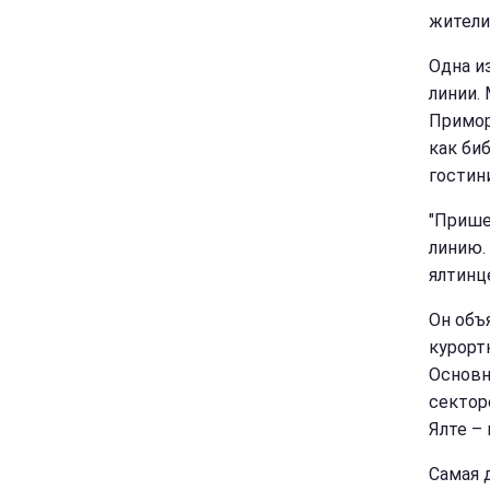
жители
Одна и
линии.
Примор
как би
гостин
"Прише
линию.
ялтинц
Он объ
курорт
Основн
сектор
Ялте – 
Самая д