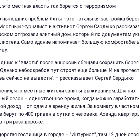
, это местная власть так борется с терроризмом.
з нынешних проблем Ялты - это тотальная застройка бере
 Местный журналист и активист Сергей Сардыко рассказал
ском отгрохали элитный дом, который по документам ука
блиотека. Само здание напоминает большую комфортабел
ицу.
дшие к "власти" после аннексии обещали сохранить бере
 Однако небоскрёбов тут строят еще больше. И на протес
ев сейчас не вывести", – рассказывает Сергей Сардыко.
яснил, что местные жители заняты выживанием. Для них
ный сезон – единственное время, когда можно заработать
ой доход – от сдачи в аренду жилья. За комнату в частном
е берут по 400 гривен в сутки с человека. Аренда квартир
в три раза дороже.
орогая гостиница в городе – "Интурист", там 12 дней стоя