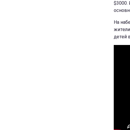
$3000. 
основн
На наб
жители
детей 