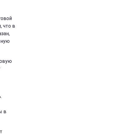
говой
, что в
зан,
ьную
говую
т
.
ы в
т