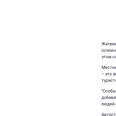
Жители
основн
этом с
Местны
– это 
туристо
"Особы
добавля
людей 
Автост