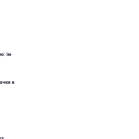
ю: їм
ачки в
ез