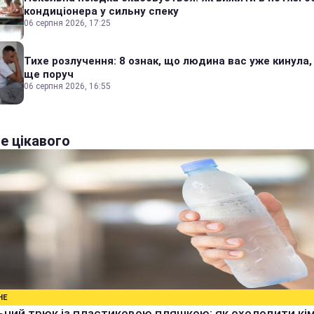
кондиціонера у сильну спеку
06 серпня 2026, 17:25
Тихе розлучення: 8 ознак, що людина вас уже кинула,
ще поруч
06 серпня 2026, 16:55
е цікавого
НЕ
ьний трюк із пластиковою пляшкою: як охолодити кім