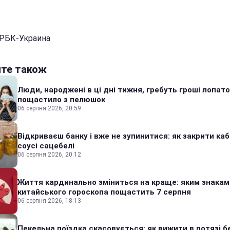
 РБК-Украина
йте також
Люди, народжені в ці дні тижня, гребуть гроші лопато
пощастило з пелюшок
06 серпня 2026, 20:59
Відкриваєш банку і вже не зупинитися: як закрити каб
соусі сацебелі
06 серпня 2026, 20:12
Життя кардинально зміниться на краще: яким знакам
китайського гороскопа пощастить 7 серпня
06 серпня 2026, 18:13
Пекельна поїздка скасовується: як вижити в потязі б