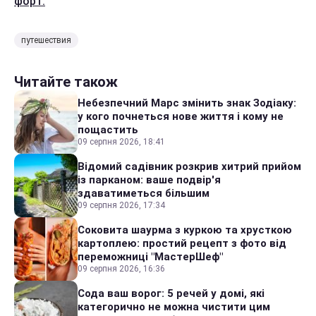
форт.
путешествия
Читайте також
Небезпечний Марс змінить знак Зодіаку:
у кого почнеться нове життя і кому не
пощастить
09 серпня 2026, 18:41
Відомий садівник розкрив хитрий прийом
із парканом: ваше подвір'я
здаватиметься більшим
09 серпня 2026, 17:34
Соковита шаурма з куркою та хрусткою
картоплею: простий рецепт з фото від
переможниці "МастерШеф"
09 серпня 2026, 16:36
Сода ваш ворог: 5 речей у домі, які
категорично не можна чистити цим