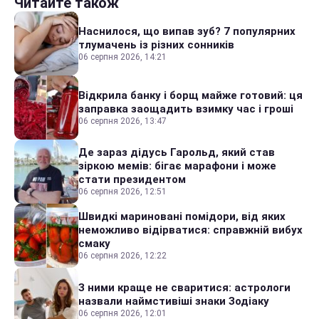
Читайте також
Наснилося, що випав зуб? 7 популярних
тлумачень із різних сонників
06 серпня 2026, 14:21
Відкрила банку і борщ майже готовий: ця
заправка заощадить взимку час і гроші
06 серпня 2026, 13:47
Де зараз дідусь Гарольд, який став
зіркою мемів: бігає марафони і може
стати президентом
06 серпня 2026, 12:51
Швидкі мариновані помідори, від яких
неможливо відірватися: справжній вибух
смаку
06 серпня 2026, 12:22
З ними краще не сваритися: астрологи
назвали наймстивіші знаки Зодіаку
06 серпня 2026, 12:01