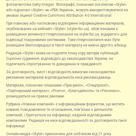
фотоагентства Getty Images. Фотографії, позначені логотипом «Styler»
або підписані «Styler» чи «РБК-Україна», можуть використовуватися на
умовах ліцензії Creative Commons Attribution 4.0 International.
При повному або частковому відтворенні інформаційних матеріалів,
опублікованих на вебсайті «Styler» (styler.rbc.ua), обов'язковим є
розміщення активного гіперпосилання на styler.rbc.ua, відкритого для
індексації пошуковими системами. Таке гіперпосилання має бути
розміщене безпосередньо в тексті матеріалу не нижче другого абзацу.
Редакція «Styler» може не поділяти точку зору авторів публікацій.
Оціночні судження, відповідно до законодавства України, не
підлягають спростуванню та доведенню їх правдивості.
За достовірність, зміст і відповідність вимогам законодавства
рекламних матеріалів відповідальність несе рекламодавець.
Матеріали, позначені плашками «Прес-реліз», «Спецпроєкт»,
«Партнерський матеріал», «Promo», «Благодійність» та «Резонанс»,
розміщуються на правах реклами.
Рубрика «Новини компаній» є інформаційним форматом, що містить
новини, повідомлення та оголошення, пов'язані з діяльністю
компаній, і ґрунтується на інформації, наданій відповідними
компаніями. Редакція не несе відповідальності за достовірність такої
інформації.
Онлайн-медіа «Styler» призначене для осіб віком від 21 року.