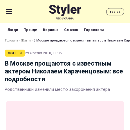
rbc.ua
Люди
Тренди
Корисне
Смачно
Гороскопи
Головна
›
Життя
›
В Москве прощаются с известным актером Николаем Ка
ЖИТТЯ
29 жовтня 2018, 11:35
В Москве прощаются с известным
актером Николаем Караченцовым: все
подробности
Родственники изменили место захоронения актера