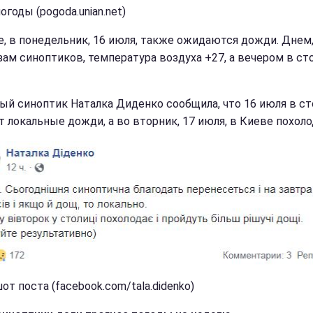
огоды (pogoda.unian.net)
е, в понедельник, 16 июля, также ожидаются дожди. Днем,
зам синоптиков, температура воздуха +27, а вечером в ст
ый синоптик Наталка Диденко сообщила, что 16 июля в с
т локальные дожди, а во вторник, 17 июля, в Киеве похоло
т поста (facebook.com/tala.didenko)