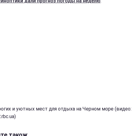
синоптики дали прогноз погоды на неделю
.
рогих и уютных мест для отдыха на Черном море (видео:
rbc.ua)
йте також