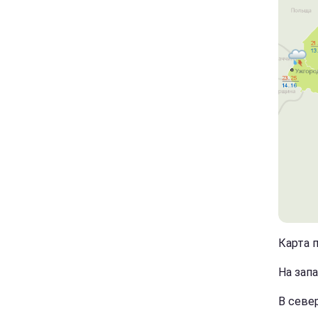
Карта п
На зап
В севе