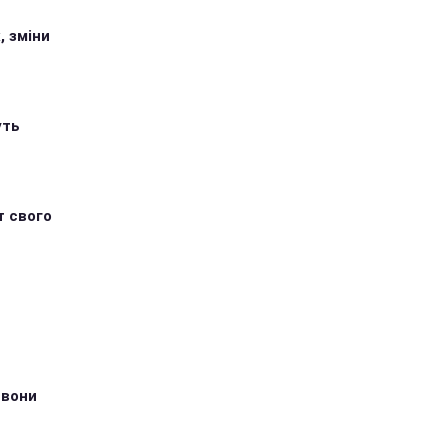
, зміни
уть
т свого
 вони