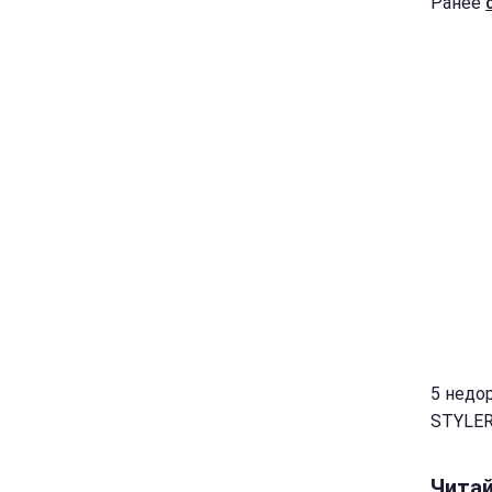
Ранее
5 недо
STYLER.
Чита