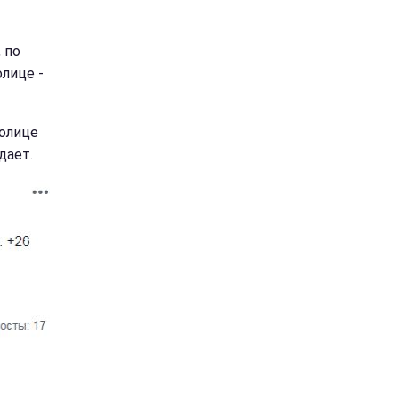
 по
олице -
толице
дает.