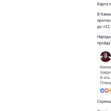
Карта п
В Киев
прогно
до +23.
Народн
пройду
Скриншо