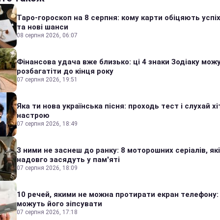
Таро-гороскоп на 8 серпня: кому карти обіцяють успіх
та нові шанси
08 серпня 2026, 06:07
Фінансова удача вже близько: ці 4 знаки Зодіаку мож
розбагатіти до кінця року
07 серпня 2026, 19:51
Яка ти нова українська пісня: проходь тест і слухай хі
настрою
07 серпня 2026, 18:49
З ними не заснеш до ранку: 8 моторошних серіалів, які
надовго засядуть у пам'яті
07 серпня 2026, 18:09
10 речей, якими не можна протирати екран телефону:
можуть його зіпсувати
07 серпня 2026, 17:18