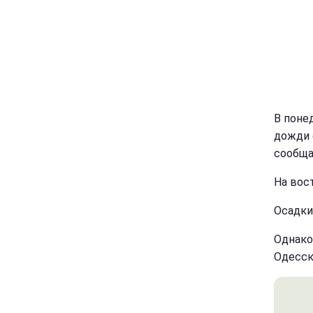
В поне
дожди 
сообщ
На вос
Осадки
Однако
Одесск