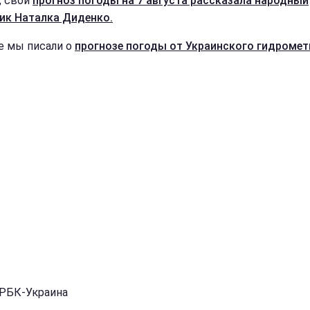
, свой
прогноз погоды на 7 августа рассказала народный
ик Наталка Диденко.
е мы писали о
прогнозе погоды от Украинского гидромет
 РБК-Украина