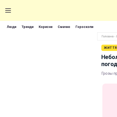
Люди
Тренди
Корисне
Смачно
Гороскопи
Головна
›
ЖИТТЯ
Небол
погод
Грозы п