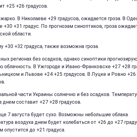
ит +25 +26 градусов.
 жарко. В Николаеве +29 градусов, ожидается гроза. В Оде
е +30 +31 градус. По прогнозам синоптиков, гроза ожидае
ской области.
у +30 +32 градуса, также возможна гроза.
дных регионах без осадков, однако синоптики прогнозиру
ю облачность. В Ужгороде и Ивано-Франковске +27 +28 гр
ьницком и Львове +24 +25 градусов. В Луцке и Ровно +26
ов.
ральной части Украины солнечно и без осадков. Температ
а днем составит +27 +28 градусов.
ице 7 августа будет сухо. Возможны небольшие облака.
атура воздуха днем будет колебаться от +26 до +27 граду
м опустится до +21 градуса.