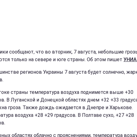
ики сообщают, что во вторник, 7 августа, небольшие гроз
тся только на севере и юге страны. Об этом пишет
УНИА
шинстве регионов Украины 7 августа будет солнечно, жарк
в.
токе страны температура воздуха поднимется выше +30
ов. В Луганской и Донецкой областях днем +32 +33 градуса
на гроза. Также дождь ожидается в Днепре и Харькове.
атура воздуха +28 +29 градусов. В Полтаве сухо, +27 +28
ов.
рных областях облачно с прояснениями, температура возд