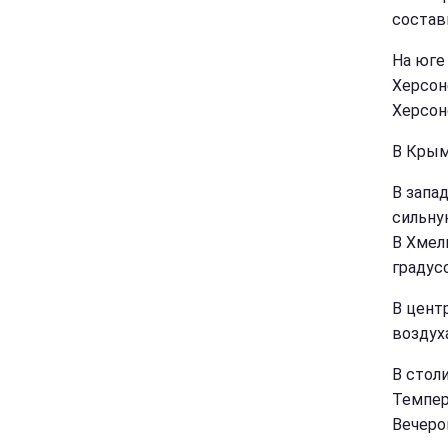
состав
На юге
Херсон
Херсон
В Крым
В запа
сильну
В Хмел
градус
В цент
воздух
В стол
Темпер
Вечеро