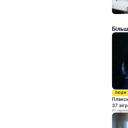
Більш
ЛЮДИ
Плакси
37 зіг
07 серпня