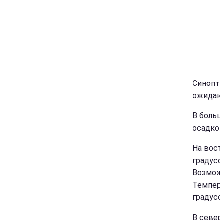
Синопт
ожидаю
В боль
осадко
На вос
градус
Возмож
Темпер
градус
В севе