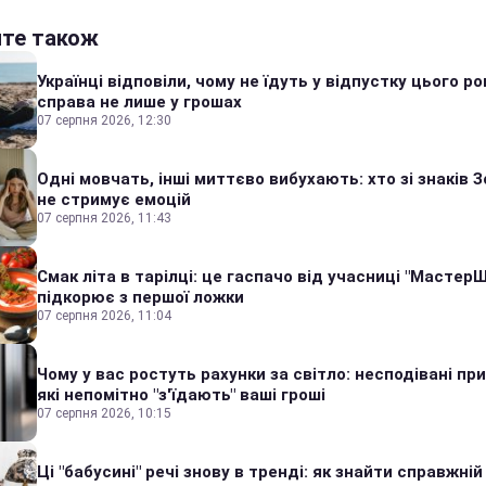
йте також
Українці відповіли, чому не їдуть у відпустку цього ро
справа не лише у грошах
07 серпня 2026, 12:30
Одні мовчать, інші миттєво вибухають: хто зі знаків З
не стримує емоцій
07 серпня 2026, 11:43
Смак літа в тарілці: це гаспачо від учасниці "Мастер
підкорює з першої ложки
07 серпня 2026, 11:04
Чому у вас ростуть рахунки за світло: несподівані пр
які непомітно "з'їдають" ваші гроші
07 серпня 2026, 10:15
Ці "бабусині" речі знову в тренді: як знайти справжній