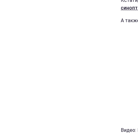
Кстати
синопт
А такж
Видео: