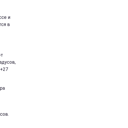
ссе и
тся в
ют
адусов,
 +27
ура
сов.