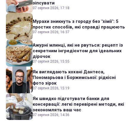
зіпсувати
07 серпня 2026, 17:18
Мурахи зникнуть з городу без "хімії": 5
простих способів, які справді працюють
07 серпня 2026, 16:37
Ажурні млинці, які не рвуться: рецепт із
секретним інгредієнтом для ідеальних
дірочок
07 серпня 2026, 15:55
Як виглядають кохані Дантеса,
Пономарьова і Боржемської: рідкісні
фото зірок
07 серпня 2026, 15:19
Як швидко підготувати банки для
консервації: легкі перевірені методи, які
зекономлять ваш час
07 серпня 2026, 14:36