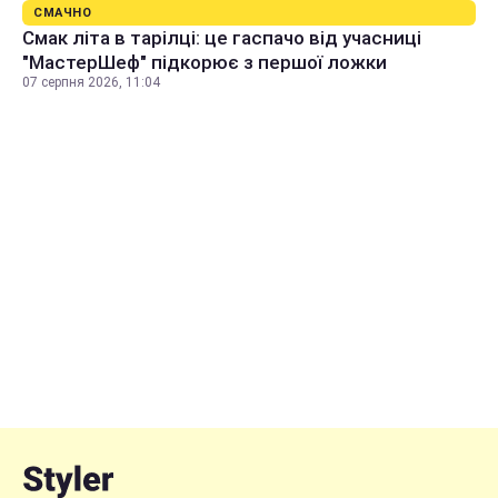
СМАЧНО
Смак літа в тарілці: це гаспачо від учасниці
"МастерШеф" підкорює з першої ложки
07 серпня 2026, 11:04