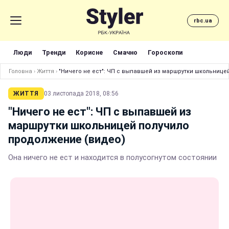
rbc.ua
Люди
Тренди
Корисне
Смачно
Гороскопи
Головна
›
Життя
›
"Ничего не ест": ЧП с выпавшей из маршрутки школьнице
ЖИТТЯ
03 листопада 2018, 08:56
"Ничего не ест": ЧП с выпавшей из
маршрутки школьницей получило
продолжение (видео)
Она ничего не ест и находится в полусогнутом состоянии