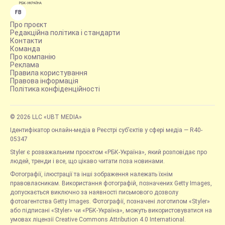
FB
Про проєкт
Редакційна політика і стандарти
Контакти
Команда
Про компанію
Реклама
Правила користування
Правова інформація
Політика конфіденційності
© 2026 LLC «UBT MEDIA»
Ідентифікатор онлайн-медіа в Реєстрі суб’єктів у сфері медіа — R40-
05347
Styler є розважальним проєктом «РБК-Україна», який розповідає про
людей, тренди і все, що цікаво читати поза новинами.
Фотографії, ілюстрації та інші зображення належать їхнім
правовласникам. Використання фотографій, позначених Getty Images,
допускається виключно за наявності письмового дозволу
фотоагентства Getty Images. Фотографії, позначені логотипом «Styler»
або підписані «Styler» чи «РБК-Україна», можуть використовуватися на
умовах ліцензії Creative Commons Attribution 4.0 International.