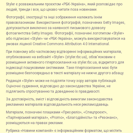
Styler є розважальним проєктом «РБК-Україна», який розповідає про
людей, тренди і все, що цікаво читати поза новинами.
Фотографії, ілюстрації та інші зображення належать їхнім
правовласникам. Використання фотографій, позначених Getty Images,
допускається виключно за наявності письмового дозволу
фотоагентства Getty Images. Фотографії, позначені логотипом «Styler»
або підписані «Styler» чи «РБК-Україна», можуть використовуватися на
умовах ліцензії Creative Commons Attribution 4.0 International.
При повному або частковому відтворенні інформаційних матеріалів,
опублікованих на вебсайті «Styler» (styler.rbc.ua), обов'язковим є
розміщення активного гіперпосилання на styler.rbc.ua, відкритого для
індексації пошуковими системами. Таке гіперпосилання має бути
розміщене безпосередньо в тексті матеріалу не нижче другого абзацу.
Редакція «Styler» може не поділяти точку зору авторів публікацій.
Оціночні судження, відповідно до законодавства України, не
підлягають спростуванню та доведенню їх правдивості.
За достовірність, зміст і відповідність вимогам законодавства
рекламних матеріалів відповідальність несе рекламодавець.
Матеріали, позначені плашками «Прес-реліз», «Спецпроєкт»,
«Партнерський матеріал», «Promo», «Благодійність» та «Резонанс»,
розміщуються на правах реклами.
Рубрика «Новини компаній» є інформаційним форматом, що містить