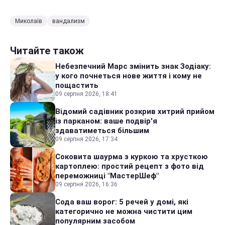
Миколаїв
вандализм
Читайте також
Небезпечний Марс змінить знак Зодіаку:
у кого почнеться нове життя і кому не
пощастить
09 серпня 2026, 18:41
Відомий садівник розкрив хитрий прийом
із парканом: ваше подвір'я
здаватиметься більшим
09 серпня 2026, 17:34
Соковита шаурма з куркою та хрусткою
картоплею: простий рецепт з фото від
переможниці "МастерШеф"
09 серпня 2026, 16:36
Сода ваш ворог: 5 речей у домі, які
категорично не можна чистити цим
популярним засобом