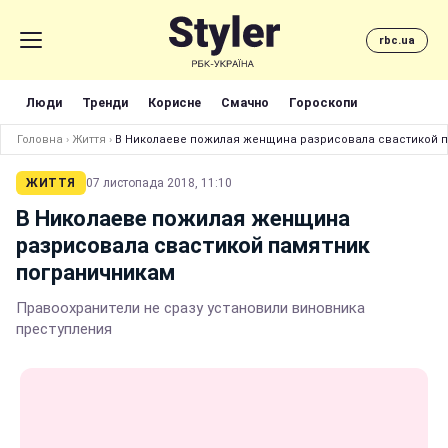
rbc.ua
Люди
Тренди
Корисне
Смачно
Гороскопи
Головна
›
Життя
›
В Николаеве пожилая женщина разрисовала свастикой 
ЖИТТЯ
07 листопада 2018, 11:10
В Николаеве пожилая женщина
разрисовала свастикой памятник
пограничникам
Правоохранители не сразу установили виновника
преступления