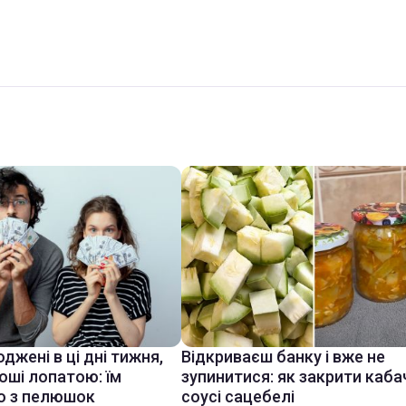
джені в ці дні тижня,
Відкриваєш банку і вже не
оші лопатою: їм
зупинитися: як закрити каба
о з пелюшок
соусі сацебелі