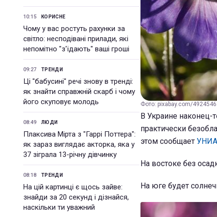
10:15
КОРИСНЕ
Чому у вас ростуть рахунки за
світло: несподівані прилади, які
непомітно "з'їдають" ваші гроші
09:27
ТРЕНДИ
Ці "бабусині" речі знову в тренді:
як знайти справжній скарб і чому
його скуповує молодь
Фото: pixabay.com/4924546
В Украине наконец-то
08:49
ЛЮДИ
практически безобла
Плаксива Мірта з "Гаррі Поттера":
этом сообщает
УНИ
як зараз виглядає акторка, яка у
37 зіграла 13-річну дівчинку
На востоке без осад
08:18
ТРЕНДИ
На юге будет солнеч
На цій картинці є щось зайве:
знайди за 20 секунд і дізнайся,
наскільки ти уважний