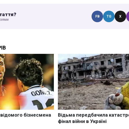
таття?
FB
TG
X
узями