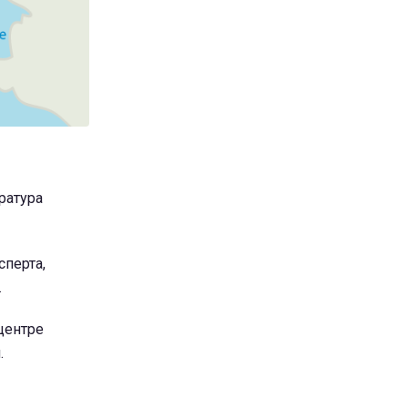
ратура
сперта,
.
центре
.