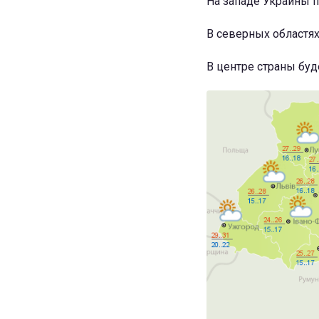
На западе Украины п
В северных областях
В центре страны буд