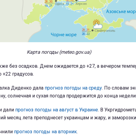
Карта погоды (meteo.gov.ua)
акже без осадков. Днем ожидается до +27, а вечером темпе
о +22 градусов.
талка Диденко дала
прогноз погоды на среду
. По словам эк
ну, солнечная и сухая погода продержится до конца недели
и дали
прогноз погоды на август в Украине
. В Укргидромет
ний месяц лета преподнесет украинцам и жару, и заморозки
очнили
прогноз погоды на вторник
.