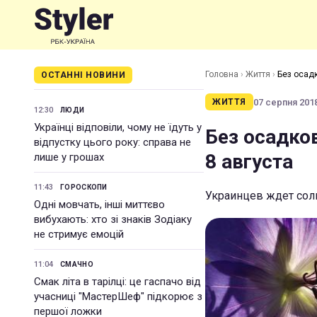
Головна
›
Життя
›
Без осадк
ОСТАННІ НОВИНИ
07 серпня 2018
ЖИТТЯ
12:30
ЛЮДИ
Українці відповіли, чому не їдуть у
Без осадко
відпустку цього року: справа не
8 августа
лише у грошах
11:43
ГОРОСКОПИ
Украинцев ждет сол
Одні мовчать, інші миттєво
вибухають: хто зі знаків Зодіаку
не стримує емоцій
11:04
СМАЧНО
Смак літа в тарілці: це гаспачо від
учасниці "МастерШеф" підкорює з
першої ложки