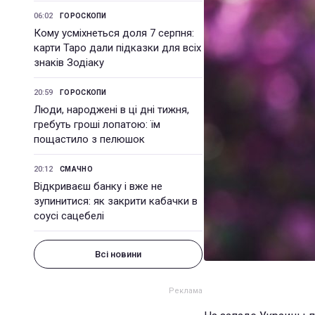
06:02
ГОРОСКОПИ
Кому усміхнеться доля 7 серпня:
карти Таро дали підказки для всіх
знаків Зодіаку
20:59
ГОРОСКОПИ
Люди, народжені в ці дні тижня,
гребуть гроші лопатою: їм
пощастило з пелюшок
20:12
СМАЧНО
Відкриваєш банку і вже не
зупинитися: як закрити кабачки в
соусі сацебелі
Всі новини