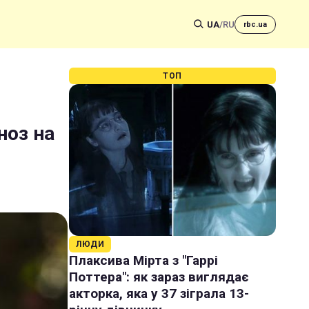
UA
/
RU
rbc.ua
ТОП
ноз на
ЛЮДИ
Плаксива Мірта з "Гаррі
Поттера": як зараз виглядає
акторка, яка у 37 зіграла 13-