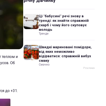
річну дівчинку
Ці "бабусині" речі знову в
тренді: як знайти справжній
скарб і чому його скуповує
молодь
Тренди
Швидкі мариновані помідори,
від яких неможливо
відірватися: справжній вибух
т теплом и
смаку
усов. Об
Смачно
ся до +31.