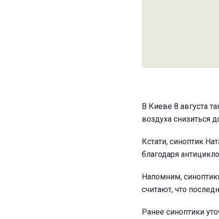
В Киеве 8 августа т
воздуха снизиться д
Кстати, синоптик На
благодаря антицикло
Напомним, синоптик
считают, что послед
Ранее синоптики ут