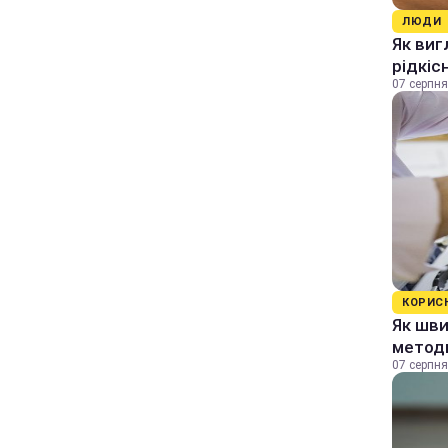
ЛЮДИ
Як виг
рідкіс
07 серпня
КОРИС
Як шви
методи
07 серпня