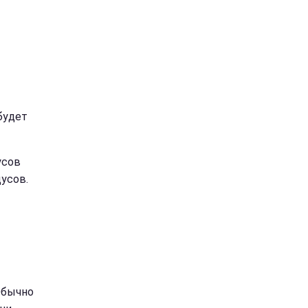
будет
усов
усов.
Обычно