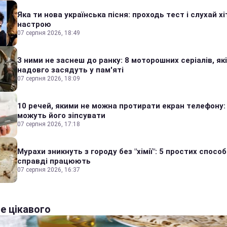
Яка ти нова українська пісня: проходь тест і слухай хі
настрою
07 серпня 2026, 18:49
З ними не заснеш до ранку: 8 моторошних серіалів, які
надовго засядуть у пам'яті
07 серпня 2026, 18:09
10 речей, якими не можна протирати екран телефону:
можуть його зіпсувати
07 серпня 2026, 17:18
Мурахи зникнуть з городу без "хімії": 5 простих способі
справді працюють
07 серпня 2026, 16:37
е цікавого