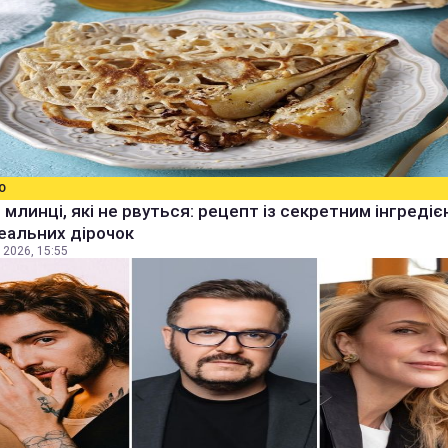
О
 млинці, які не рвуться: рецепт із секретним інгреді
еальних дірочок
 2026, 15:55