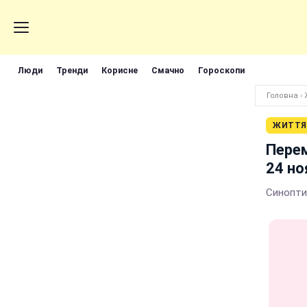
Люди
Тренди
Корисне
Смачно
Гороскопи
Головна
›
ЖИТТЯ
Перем
24 но
Синопти