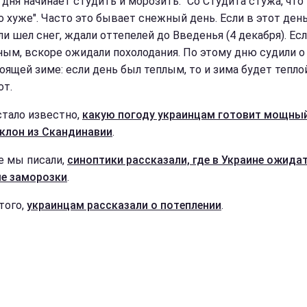
 дня начинает студить и морозить: "Со Студита стужа, что
то хуже". Часто это бывает снежный день. Если в этот ден
ли шел снег, ждали оттепелей до Введенья (4 декабря). Ес
ным, вскоре ожидали похолодания. По этому дню судили о
оящей зиме: если день был теплым, то и зима будет теплой
от.
стало известно,
какую погоду украинцам готовит мощны
клон из Скандинавии
.
е мы писали,
синоптики рассказали, где в Украине ожида
е заморозки
.
того,
украинцам рассказали о потеплении
.