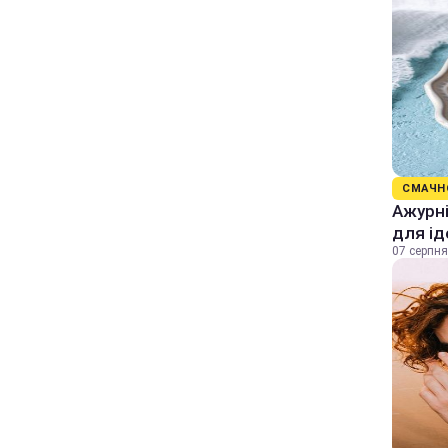
СМАЧН
Ажурні
для ід
07 серпня