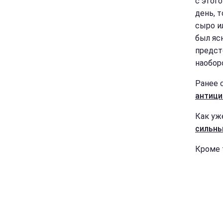
с этого
день, 
сыро и
был яс
предст
наобор
Ранее 
антици
Как уж
сильны
Кроме 