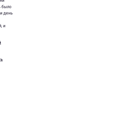
 ни
ь было
ли день
, и
й
ть