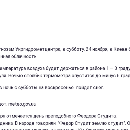
гнозам Укргидрометцентра, в субботу, 24 ноября, в Киеве 
нная облачность.
емпература воздуха будет держаться в районе 1 — 3 град
уля. Ночью столбик термометра опустится до минус 6 град
в ночь с субботы на воскресенье пойдет снег.
от: meteo.gov.ua
бря отмечается день преподобного Феодора Студита,
дника. В народе говорили: "Федор Студит землю студит". 