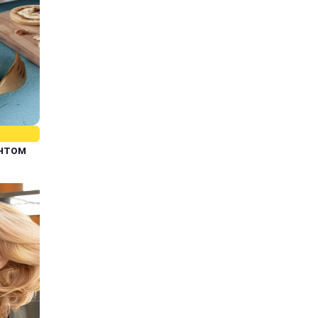
єнтом