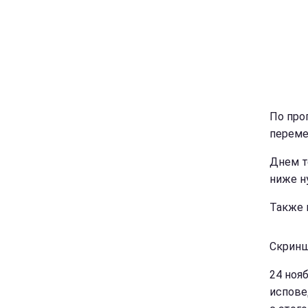
По про
переме
Днем т
ниже н
Также 
Скринш
24 ноя
испове