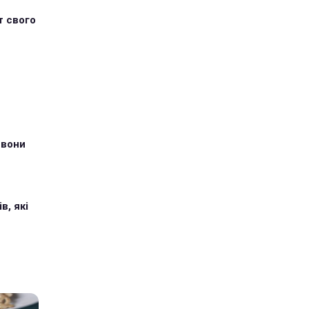
т свого
 вони
в, які