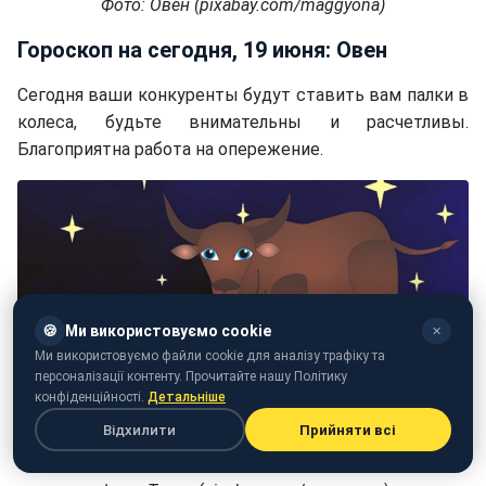
Фото: Овен (pixabay.com/maggyona)
Гороскоп на сегодня, 19 июня: Овен
Сегодня ваши конкуренты будут ставить вам палки в
колеса, будьте внимательны и расчетливы.
Благоприятна работа на опережение.
🍪
Ми використовуємо cookie
✕
Ми використовуємо файли cookie для аналізу трафіку та
персоналізації контенту. Прочитайте нашу Політику
конфіденційності.
Детальніше
Відхилити
Прийняти всі