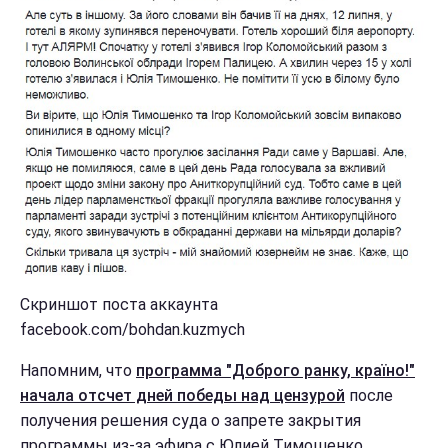
Скриншот поста аккаунта
facebook.com/bohdan.kuzmych
Напомним, что
программа "Доброго ранку, країно!"
начала отсчет дней победы над цензурой
после
получения решения суда о запрете закрытия
программы из-за эфира с Юлией Тимошенко.