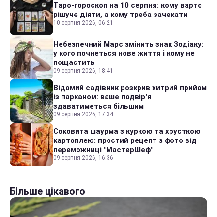
Таро-гороскоп на 10 серпня: кому варто
рішуче діяти, а кому треба зачекати
10 серпня 2026, 06:21
Небезпечний Марс змінить знак Зодіаку:
у кого почнеться нове життя і кому не
пощастить
09 серпня 2026, 18:41
Відомий садівник розкрив хитрий прийом
із парканом: ваше подвір'я
здаватиметься більшим
09 серпня 2026, 17:34
Соковита шаурма з куркою та хрусткою
картоплею: простий рецепт з фото від
переможниці "МастерШеф"
09 серпня 2026, 16:36
Більше цікавого