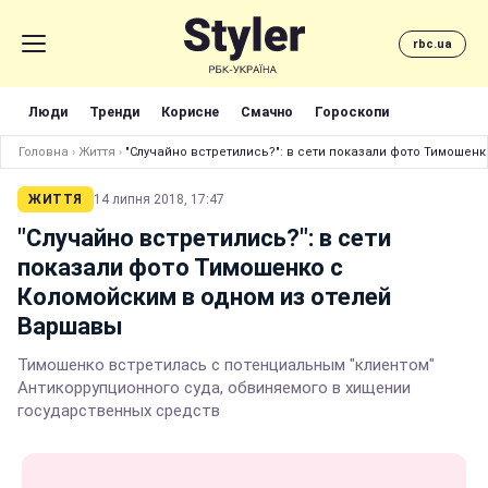
rbc.ua
Люди
Тренди
Корисне
Смачно
Гороскопи
Головна
›
Життя
›
"Случайно встретились?": в сети показали фото Тимошен
ЖИТТЯ
14 липня 2018, 17:47
"Случайно встретились?": в сети
показали фото Тимошенко с
Коломойским в одном из отелей
Варшавы
Тимошенко встретилась с потенциальным "клиентом"
Антикоррупционного суда, обвиняемого в хищении
государственных средств