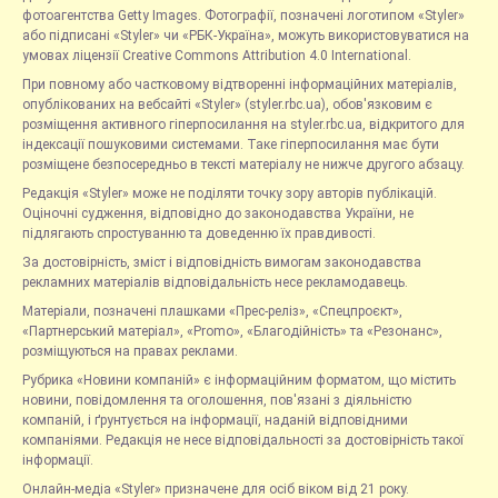
фотоагентства Getty Images. Фотографії, позначені логотипом «Styler»
або підписані «Styler» чи «РБК-Україна», можуть використовуватися на
умовах ліцензії Creative Commons Attribution 4.0 International.
При повному або частковому відтворенні інформаційних матеріалів,
опублікованих на вебсайті «Styler» (styler.rbc.ua), обов'язковим є
розміщення активного гіперпосилання на styler.rbc.ua, відкритого для
індексації пошуковими системами. Таке гіперпосилання має бути
розміщене безпосередньо в тексті матеріалу не нижче другого абзацу.
Редакція «Styler» може не поділяти точку зору авторів публікацій.
Оціночні судження, відповідно до законодавства України, не
підлягають спростуванню та доведенню їх правдивості.
За достовірність, зміст і відповідність вимогам законодавства
рекламних матеріалів відповідальність несе рекламодавець.
Матеріали, позначені плашками «Прес-реліз», «Спецпроєкт»,
«Партнерський матеріал», «Promo», «Благодійність» та «Резонанс»,
розміщуються на правах реклами.
Рубрика «Новини компаній» є інформаційним форматом, що містить
новини, повідомлення та оголошення, пов'язані з діяльністю
компаній, і ґрунтується на інформації, наданій відповідними
компаніями. Редакція не несе відповідальності за достовірність такої
інформації.
Онлайн-медіа «Styler» призначене для осіб віком від 21 року.