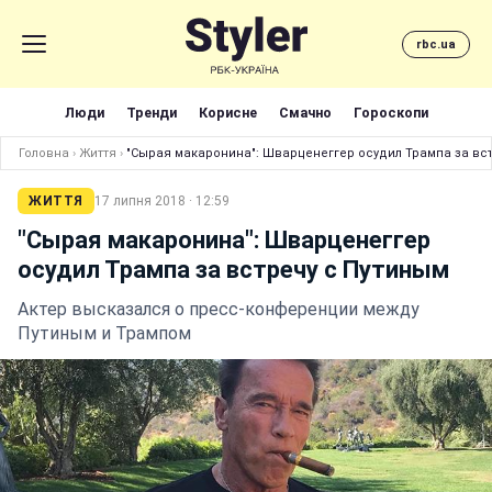
rbc.ua
Люди
Тренди
Корисне
Смачно
Гороскопи
Головна
›
Життя
›
"Сырая макаронина": Шварценеггер осудил Трампа за вс
ЖИТТЯ
17 липня 2018 · 12:59
"Сырая макаронина": Шварценеггер
осудил Трампа за встречу с Путиным
Актер высказался о пресс-конференции между
Путиным и Трампом