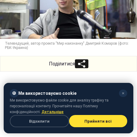
Телеведущий, автор проекта "Мир наизнанку" Дмитрий Комаров (фото:
РБК-Украина)
Поділитися
🍪
Ми використовуємо cookie
✕
Ми використовуємо файли cookie для аналізу трафіку та
персоналізації контенту. Прочитайте нашу Політику
конфіденційності.
Детальніше
Відхилити
Прийняти всі