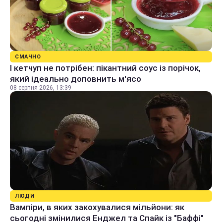
СМАЧНО
І кетчуп не потрібен: пікантний соус із порічок,
який ідеально доповнить м'ясо
08 серпня 2026, 13:39
ЛЮДИ
Вампіри, в яких закохувалися мільйони: як
сьогодні змінилися Енджел та Спайк із "Баффі"