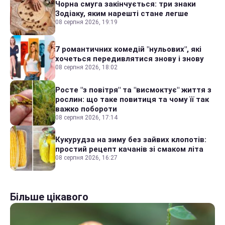
Чорна смуга закінчується: три знаки
Зодіаку, яким нарешті стане легше
08 серпня 2026, 19:19
7 романтичних комедій "нульових", які
хочеться передивлятися знову і знову
08 серпня 2026, 18:02
Росте "з повітря" та "висмоктує" життя з
рослин: що таке повитиця та чому її так
важко побороти
08 серпня 2026, 17:14
Кукурудза на зиму без зайвих клопотів:
простий рецепт качанів зі смаком літа
08 серпня 2026, 16:27
Більше цікавого