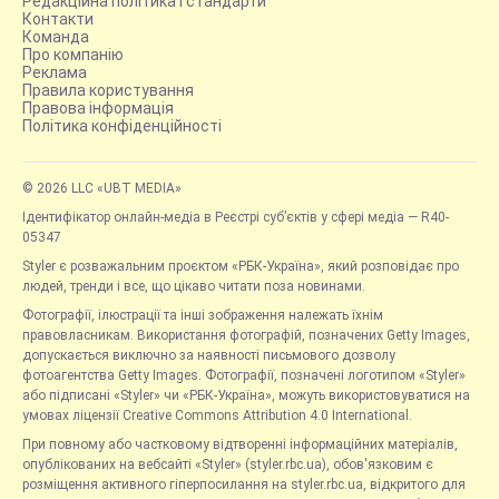
Редакційна політика і стандарти
Контакти
Команда
Про компанію
Реклама
Правила користування
Правова інформація
Політика конфіденційності
© 2026 LLC «UBT MEDIA»
Ідентифікатор онлайн-медіа в Реєстрі суб’єктів у сфері медіа — R40-
05347
Styler є розважальним проєктом «РБК-Україна», який розповідає про
людей, тренди і все, що цікаво читати поза новинами.
Фотографії, ілюстрації та інші зображення належать їхнім
правовласникам. Використання фотографій, позначених Getty Images,
допускається виключно за наявності письмового дозволу
фотоагентства Getty Images. Фотографії, позначені логотипом «Styler»
або підписані «Styler» чи «РБК-Україна», можуть використовуватися на
умовах ліцензії Creative Commons Attribution 4.0 International.
При повному або частковому відтворенні інформаційних матеріалів,
опублікованих на вебсайті «Styler» (styler.rbc.ua), обов'язковим є
розміщення активного гіперпосилання на styler.rbc.ua, відкритого для