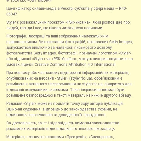
© 2026 LLC «UBT MEDIA»
Ідентифікатор онлайн-медіа в Реєстрі суб’єктів у сфері медіа — R40-
05347
Styler є розважальним проєктом «РБК-Україна», який розповідає про
людей, тренди і все, що цікаво читати поза новинами.
Фотографії, ілюстрації та інші зображення належать їхнім
правовласникам. Використання фотографій, позначених Getty Images,
допускається виключно за наявності письмового дозволу
фотоагентства Getty Images. Фотографії, позначені логотипом «Styler»
або підписані «Styler» чи «РБК-Україна», можуть використовуватися на
умовах ліцензії Creative Commons Attribution 4.0 International.
При повному або частковому відтворенні інформаційних матеріалів,
опублікованих на вебсайті «Styler» (styler.rbc.ua), обов'язковим є
розміщення активного гіперпосилання на styler.rbc.ua, відкритого для
індексації пошуковими системами. Таке гіперпосилання має бути
розміщене безпосередньо в тексті матеріалу не нижче другого абзацу.
Редакція «Styler» може не поділяти точку зору авторів публікацій.
Оціночні судження, відповідно до законодавства України, не
підлягають спростуванню та доведенню їх правдивості.
За достовірність, зміст і відповідність вимогам законодавства
рекламних матеріалів відповідальність несе рекламодавець.
Матеріали, позначені плашками «Прес-реліз», «Спецпроєкт»,