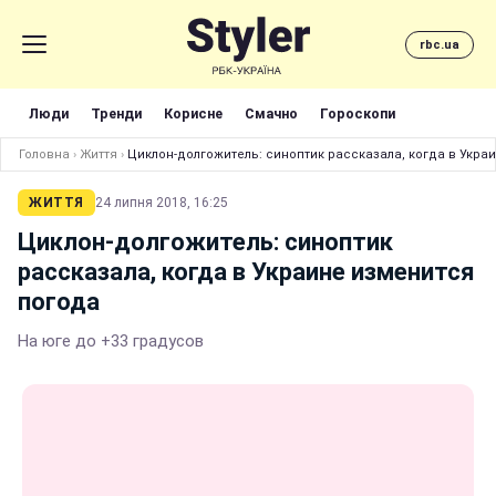
rbc.ua
Люди
Тренди
Корисне
Смачно
Гороскопи
Головна
›
Життя
›
Циклон-долгожитель: синоптик рассказала, когда в Укра
ЖИТТЯ
24 липня 2018, 16:25
Циклон-долгожитель: синоптик
рассказала, когда в Украине изменится
погода
На юге до +33 градусов