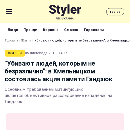
rbc.ua
Люди
Тренди
Корисне
Смачно
Гороскопи
Головна
›
Життя
›
"Убивают людей, которым не безразлично": в Хмельницк
ЖИТТЯ
05 листопада 2018, 14:17
"Убивают людей, которым не
безразлично": в Хмельницком
состоялась акция памяти Гандзюк
Основным требованием митингующих
является объективное расследование нападения на
Гандзюк