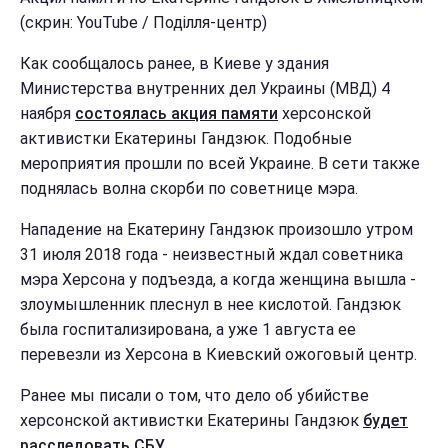
(скрин: YouTube / Поділля-центр)
Как сообщалось ранее, в Киеве у здания
Министерства внутренних дел Украины (МВД) 4
наября
состоялась акция памяти
херсонской
активистки Екатерины Гандзюк. Подобные
мероприятия прошли по всей Украине. В сети также
поднялась волна скорби по советнице мэра.
Нападение на Екатерину Гандзюк произошло утром
31 июля 2018 года - неизвестный ждал советника
мэра Херсона у подъезда, а когда женщина вышла -
злоумышленник плеснул в нее кислотой. Гандзюк
была госпитализирована, а уже 1 августа ее
перевезли из Херсона в Киевский ожоговый центр.
Ранее мы писали о том, что дело об убийстве
херсонской активистки Екатерины Гандзюк
будет
расследовать СБУ
.