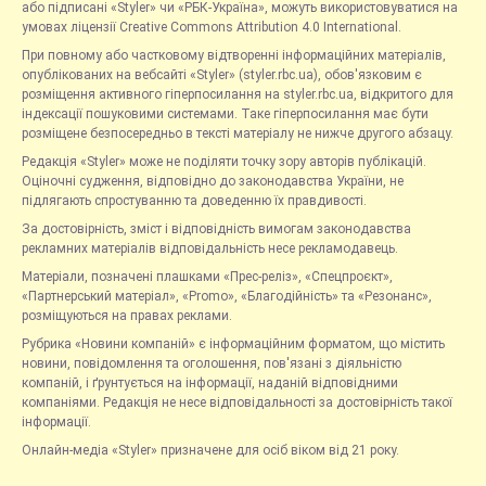
або підписані «Styler» чи «РБК-Україна», можуть використовуватися на
умовах ліцензії Creative Commons Attribution 4.0 International.
При повному або частковому відтворенні інформаційних матеріалів,
опублікованих на вебсайті «Styler» (styler.rbc.ua), обов'язковим є
розміщення активного гіперпосилання на styler.rbc.ua, відкритого для
індексації пошуковими системами. Таке гіперпосилання має бути
розміщене безпосередньо в тексті матеріалу не нижче другого абзацу.
Редакція «Styler» може не поділяти точку зору авторів публікацій.
Оціночні судження, відповідно до законодавства України, не
підлягають спростуванню та доведенню їх правдивості.
За достовірність, зміст і відповідність вимогам законодавства
рекламних матеріалів відповідальність несе рекламодавець.
Матеріали, позначені плашками «Прес-реліз», «Спецпроєкт»,
«Партнерський матеріал», «Promo», «Благодійність» та «Резонанс»,
розміщуються на правах реклами.
Рубрика «Новини компаній» є інформаційним форматом, що містить
новини, повідомлення та оголошення, пов'язані з діяльністю
компаній, і ґрунтується на інформації, наданій відповідними
компаніями. Редакція не несе відповідальності за достовірність такої
інформації.
Онлайн-медіа «Styler» призначене для осіб віком від 21 року.