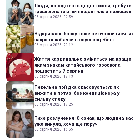
Люди, народжені в ці дні тижня, гребуть
гроші лопатою: їм пощастило з пелюшок
06 серпня 2026, 20:59
Відкриваєш банку і вже не зупинитися: як
закрити кабачки в соусі сацебелі
06 серпня 2026, 20:12
Життя кардинально зміниться на краще:
яким знакам китайського гороскопа
пощастить 7 серпня
06 серпня 2026, 18:13
Пекельна поїздка скасовується: як
вижити в потязі без кондиціонера у
сильну спеку
06 серпня 2026, 17:25
Тихе розлучення: 8 ознак, що людина вас
уже кинула, хоча ще поруч
06 серпня 2026, 16:55