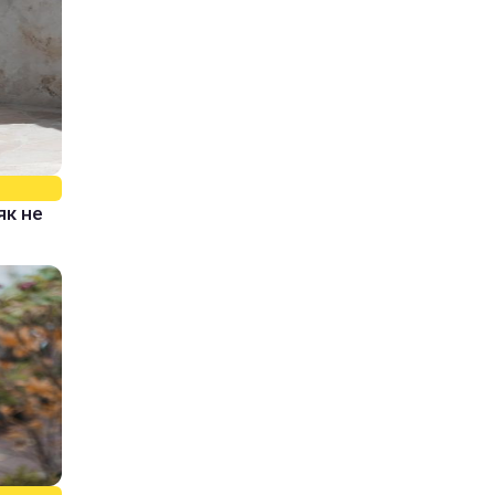
як не