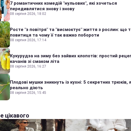
7 романтичних комедій "нульових", які хочеться
передивлятися знову і знову
08 серпня 2026, 18:02
Росте "з повітря" та "висмоктує" життя з рослин: що 
повитиця та чому її так важко побороти
08 серпня 2026, 17:14
Кукурудза на зиму без зайвих клопотів: простий реце
качанів зі смаком літа
08 серпня 2026, 16:27
Плодові мушки зникнуть із кухні: 5 секретних трюків, я
реально діють
08 серпня 2026, 15:45
е цікавого