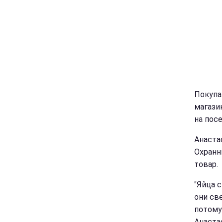
Покупа
магази
на пос
Анаста
Охранн
товар.
"Яйца с
они све
потому 
Анаста