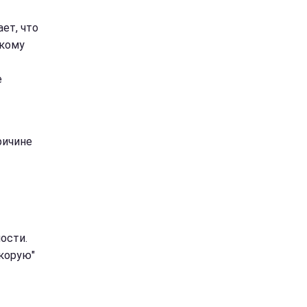
ет, что
скому
е
ричине
ости.
корую"