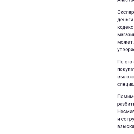
Экспер
деньги
кодекс
магази
может.
утверж
По его 
покупа
выложи
специа
Помимо
разбит
Несмия
и сотр
взыска