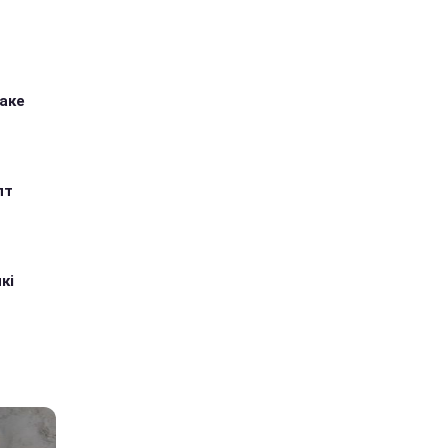
таке
пт
кі