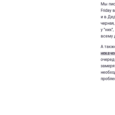
Мы пис
Friday 
и в Дед
черная,
у "них
всему 
А также
некаче
очеред
замеря
необхо
пробле