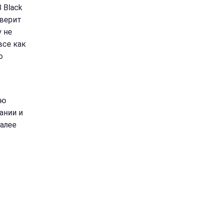
 Black
 верит
y не
все как
о
ую
ании и
Далее