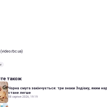
(video.rbc.ua)
ы
йте також
Чорна смуга закінчується: три знаки Зодіаку, яким на
стане легше
08 серпня 2026, 19:19