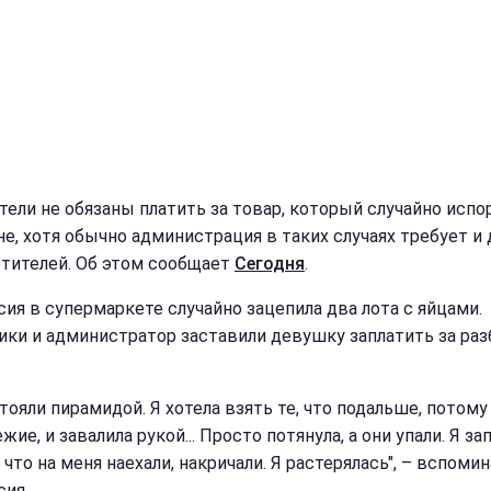
тели не обязаны платить за товар, который случайно испо
не, хотя обычно администрация в таких случаях требует и
етителей. Об этом сообщает
Сегодня
.
сия в супермаркете случайно зацепила два лота с яйцами.
ики и администратор заставили девушку заплатить за ра
тояли пирамидой. Я хотела взять те, что подальше, потому
жие, и завалила рукой... Просто потянула, а они упали. Я за
что на меня наехали, накричали. Я растерялась", – вспоми
сия.