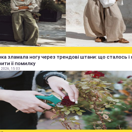
ка зламала ногу через трендові штани: що сталось і 
ити її помилку
 2026, 15:03