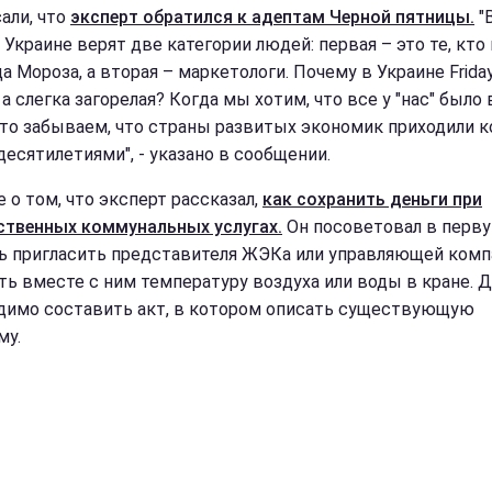
али, что
эксперт обратился к адептам Черной пятницы.
"В
в Украине верят две категории людей: первая – это те, кто
а Мороза, а вторая – маркетологи. Почему в Украине Frida
 а слегка загорелая? Когда мы хотим, что все у "нас" было 
", то забываем, что страны развитых экономик приходили к
десятилетиями", - указано в сообщении.
 о том, что эксперт рассказал,
как сохранить деньги при
ственных коммунальных услугах.
Он посоветовал в перв
ь пригласить представителя ЖЭКа или управляющей комп
ть вместе с ним температуру воздуха или воды в кране. 
димо составить акт, в котором описать существующую
му.