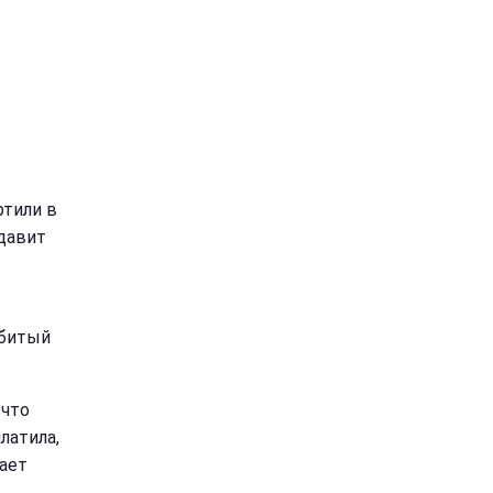
ртили в
 давит
збитый
 что
платила,
нает