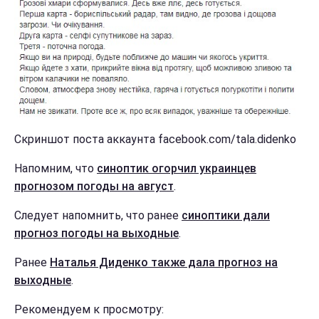
Скриншот поста аккаунта facebook.com/tala.didenko
Напомним, что
синоптик огорчил украинцев
прогнозом погоды на август
.
Следует напомнить, что ранее
синоптики дали
прогноз погоды на выходные
.
Ранее
Наталья Диденко также дала прогноз на
выходные
.
Рекомендуем к просмотру: