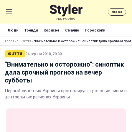
rbc.ua
Люди
Тренди
Корисне
Смачно
Гороскопи
Головна
›
Життя
›
"Внимательно и осторожно": синоптик дала срочный прог
ЖИТТЯ
04 серпня 2018, 20:30
"Внимательно и осторожно": синоптик
дала срочный прогноз на вечер
субботы
Первый синоптик Украины прогнозирует грозовые ливни в
центральных регионах Украины