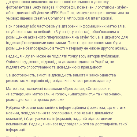
допускається виключно за наявності письмового дозволу
фотоагентства Getty Images. Фотографії, позначені логотипом «Styler»
або підписані «Styler» чи «РБК-Україна», можуть використовуватися на
умовах ліцензії Creative Commons Attribution 4.0 International.
При повному або частковому відтворенні інформаційних матеріалів,
опублікованих на вебсайті «Styler» (styler.rbc.ua), обов'язковим є
розміщення активного гіперпосилання на styler.rbc.ua, відкритого для
індексації пошуковими системами. Таке гіперпосилання має бути
розміщене безпосередньо в тексті матеріалу не нижче другого абзацу.
Редакція «Styler» може не поділяти точку зору авторів публікацій.
Оціночні судження, відповідно до законодавства України, не
підлягають спростуванню та доведенню їх правдивості.
За достовірність, зміст і відповідність вимогам законодавства
рекламних матеріалів відповідальність несе рекламодавець.
Матеріали, позначені плашками «Прес-реліз», «Спецпроєкт»,
«Партнерський матеріал», «Promo», «Благодійність» та «Резонанс»,
розміщуються на правах реклами.
Рубрика «Новини компаній» є інформаційним форматом, що містить
новини, повідомлення та оголошення, пов'язані з діяльністю
компаній, і ґрунтується на інформації, наданій відповідними
компаніями. Редакція не несе відповідальності за достовірність такої
інформації.