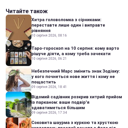
Читайте також
Хитра головоломка з сірниками:
переставте лише один і виправте
рівняння
10 серпня 2026, 08:16
Таро-гороскоп на 10 серпня: кому варто
рішуче діяти, а кому треба зачекати
10 серпня 2026, 06:21
Небезпечний Марс змінить знак Зодіаку:
у кого почнеться нове життя і кому не
пощастить
09 серпня 2026, 18:41
Відомий садівник розкрив хитрий прийом
із парканом: ваше подвір'я
здаватиметься більшим
09 серпня 2026, 17:34
Соковита шаурма з куркою та хрусткою