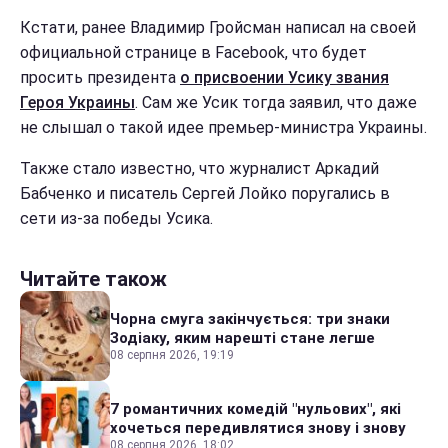
Кстати, ранее Владимир Гройсман написал на своей
официальной странице в Facebook, что будет
просить президента
о присвоении Усику звания
Героя Украины
. Сам же Усик тогда заявил, что даже
не слышал о такой идее премьер-министра Украины.
Также стало известно, что журналист Аркадий
Бабченко и писатель Сергей Лойко поругались в
сети из-за победы Усика.
Читайте також
Чорна смуга закінчується: три знаки
Зодіаку, яким нарешті стане легше
08 серпня 2026, 19:19
7 романтичних комедій "нульових", які
хочеться передивлятися знову і знову
08 серпня 2026, 18:02