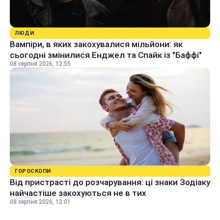
ЛЮДИ
Вампіри, в яких закохувалися мільйони: як
сьогодні змінилися Енджел та Спайк із "Баффі"
08 серпня 2026, 12:55
ГОРОСКОПИ
Від пристрасті до розчарування: ці знаки Зодіаку
найчастіше закохуються не в тих
08 серпня 2026, 12:01