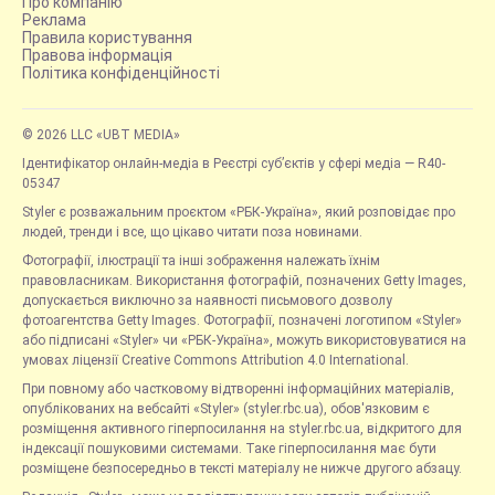
Про компанію
Реклама
Правила користування
Правова інформація
Політика конфіденційності
© 2026 LLC «UBT MEDIA»
Ідентифікатор онлайн-медіа в Реєстрі суб’єктів у сфері медіа — R40-
05347
Styler є розважальним проєктом «РБК-Україна», який розповідає про
людей, тренди і все, що цікаво читати поза новинами.
Фотографії, ілюстрації та інші зображення належать їхнім
правовласникам. Використання фотографій, позначених Getty Images,
допускається виключно за наявності письмового дозволу
фотоагентства Getty Images. Фотографії, позначені логотипом «Styler»
або підписані «Styler» чи «РБК-Україна», можуть використовуватися на
умовах ліцензії Creative Commons Attribution 4.0 International.
При повному або частковому відтворенні інформаційних матеріалів,
опублікованих на вебсайті «Styler» (styler.rbc.ua), обов'язковим є
розміщення активного гіперпосилання на styler.rbc.ua, відкритого для
індексації пошуковими системами. Таке гіперпосилання має бути
розміщене безпосередньо в тексті матеріалу не нижче другого абзацу.