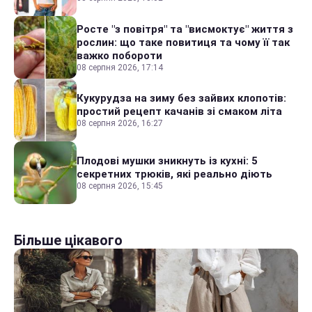
Росте "з повітря" та "висмоктує" життя з
рослин: що таке повитиця та чому її так
важко побороти
08 серпня 2026, 17:14
Кукурудза на зиму без зайвих клопотів:
простий рецепт качанів зі смаком літа
08 серпня 2026, 16:27
Плодові мушки зникнуть із кухні: 5
секретних трюків, які реально діють
08 серпня 2026, 15:45
Більше цікавого