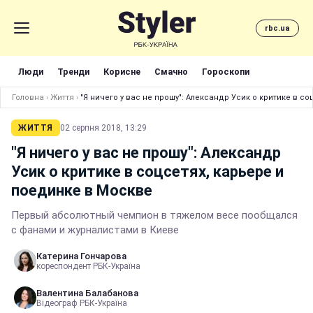
rbc.ua
Люди
Тренди
Корисне
Смачно
Гороскопи
Головна
›
Життя
›
"Я ничего у вас не прошу": Александр Усик о критике в с
ЖИТТЯ
02 серпня 2018, 13:29
"Я ничего у вас не прошу": Александр
Усик о критике в соцсетях, карьере и
поединке в Москве
Первый абсолютный чемпион в тяжелом весе пообщался
с фанами и журналистами в Киеве
Катерина Гончарова
кореспондент РБК-Україна
Валентина Балабанова
Відеограф РБК-Україна