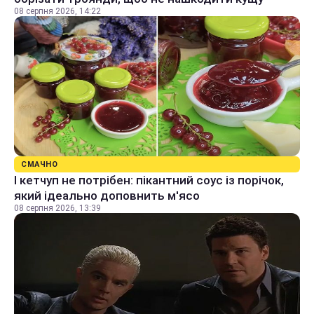
08 серпня 2026, 14:22
СМАЧНО
І кетчуп не потрібен: пікантний соус із порічок,
який ідеально доповнить м'ясо
08 серпня 2026, 13:39