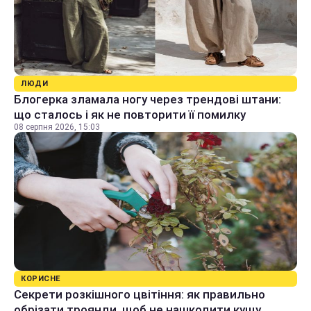
ЛЮДИ
Блогерка зламала ногу через трендові штани:
що сталось і як не повторити її помилку
08 серпня 2026, 15:03
КОРИСНЕ
Секрети розкішного цвітіння: як правильно
обрізати троянди, щоб не нашкодити кущу