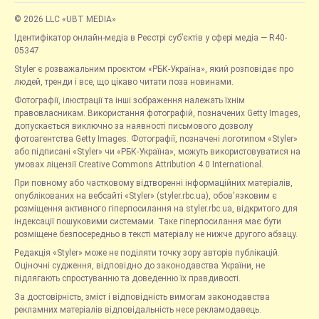
© 2026 LLC «UBT MEDIA»
Ідентифікатор онлайн-медіа в Реєстрі суб’єктів у сфері медіа — R40-
05347
Styler є розважальним проєктом «РБК-Україна», який розповідає про
людей, тренди і все, що цікаво читати поза новинами.
Фотографії, ілюстрації та інші зображення належать їхнім
правовласникам. Використання фотографій, позначених Getty Images,
допускається виключно за наявності письмового дозволу
фотоагентства Getty Images. Фотографії, позначені логотипом «Styler»
або підписані «Styler» чи «РБК-Україна», можуть використовуватися на
умовах ліцензії Creative Commons Attribution 4.0 International.
При повному або частковому відтворенні інформаційних матеріалів,
опублікованих на вебсайті «Styler» (styler.rbc.ua), обов'язковим є
розміщення активного гіперпосилання на styler.rbc.ua, відкритого для
індексації пошуковими системами. Таке гіперпосилання має бути
розміщене безпосередньо в тексті матеріалу не нижче другого абзацу.
Редакція «Styler» може не поділяти точку зору авторів публікацій.
Оціночні судження, відповідно до законодавства України, не
підлягають спростуванню та доведенню їх правдивості.
За достовірність, зміст і відповідність вимогам законодавства
рекламних матеріалів відповідальність несе рекламодавець.