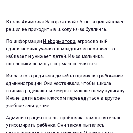
В селе Акимовка Запорожской области целый класс
решил не приходить в школу из-за
буллинга
.
По информации
Информатора
, агрессивный
одноклассник учеников младших класов жестко
избивает и унижает детей. Из-за мальчика,
школьники не могут нормально учиться.
Из-за этого родители детей выдвинули требование
администрации. Они настаивали, чтобы школа
приняла радикальные меры к малолетнему хулигану.
Иначе, дети всем классом переведуться в другое
учебное заведение.
Администрация школы пробовала самостоятельно
утихомирить ребёнка. Они также пытались
разговаривать с мамой мальчика. Однако та не