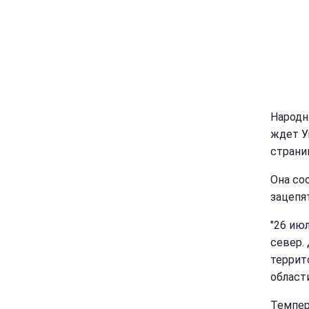
Народн
ждет У
страни
Она соо
зацепя
"26 ию
север.
террит
област
Темпер