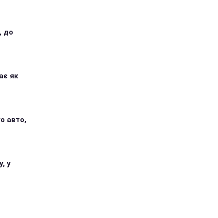
, до
ає як
о авто,
, у