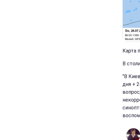
Карта п
В стол
"В Кие
дня + 2
вопрос
некорр
синопт
воспом