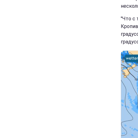
нескол
"Что с
Кропивн
градус
градус