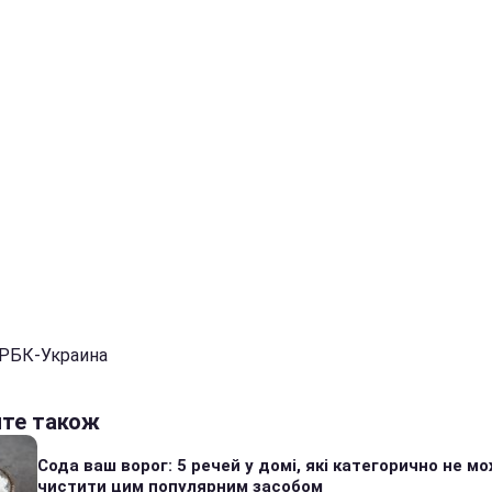
 РБК-Украина
йте також
Сода ваш ворог: 5 речей у домі, які категорично не м
чистити цим популярним засобом