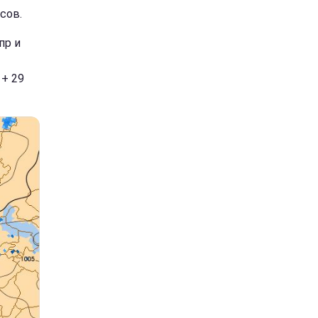
сов.
пр и
 + 29