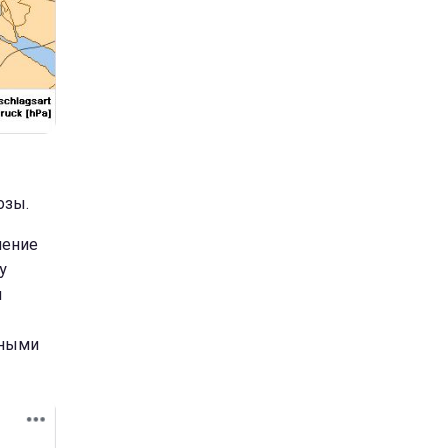
озы.
чение
у
и
чными