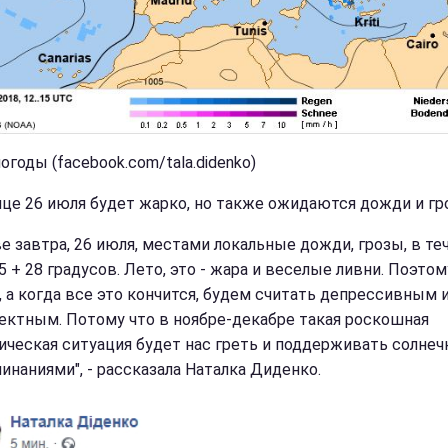
огоды (facebook.com/tala.didenko)
ице 26 июля будет жарко, но также ожидаются дожди и гр
ве завтра, 26 июля, местами локальные дожди, грозы, в те
5 + 28 градусов. Лето, это - жара и веселые ливни. Поэтом
, а когда все это кончится, будем считать депрессивным 
ектным. Потому что в ноябре-декабре такая роскошная
ическая ситуация будет нас греть и поддерживать солне
инаниями", - рассказала Наталка Диденко.