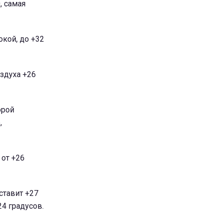
, самая
кой, до +32
здуха +26
орой
,
 от +26
ставит +27
24 градусов.