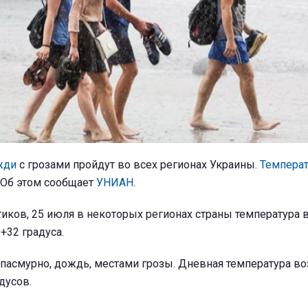
жди
с грозами пройдут во всех регионах Украины.
Температ
 Об этом сообщает
УНИАН
.
иков, 25 июля в некоторых регионах страны температура 
+32 градуса.
пасмурно, дождь, местами грозы. Дневная температура во
дусов.