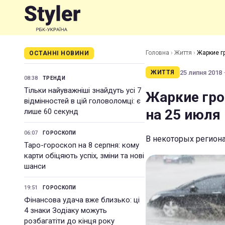
Головна
›
Життя
›
Жаркие г
ОСТАННІ НОВИНИ
25 липня 2018 ·
ЖИТТЯ
08:38
ТРЕНДИ
Тільки найуважніші знайдуть усі 7
Жаркие гро
відмінностей в цій головоломці: є
на 25 июля
лише 60 секунд
06:07
ГОРОСКОПИ
В некоторых региона
Таро-гороскоп на 8 серпня: кому
карти обіцяють успіх, зміни та нові
шанси
19:51
ГОРОСКОПИ
Фінансова удача вже близько: ці
4 знаки Зодіаку можуть
розбагатіти до кінця року