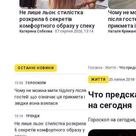
Не лише льон: стилістка
Чому не м
розкрила 6 секретів
після гост
комфортного образу у спеку
прикмета і
Катерина Собкова
·
07 серпня 2026, 13:14
Наталя Крижан
Головна
›
Життя
›
Что пред
ОСТАННІ НОВИНИ
25 липня 2018 ·
ЖИТТЯ
13:55
ГОРОСКОПИ
Чому не можна мити підлогу після
Что предск
гостей: що означає ця прикмета і
на сегодня
звідки вона взялася
13:14
ТРЕНДИ
Гороскоп на сегодня,
Не лише льон: стилістка розкрила
6 секретів комфортного образу у