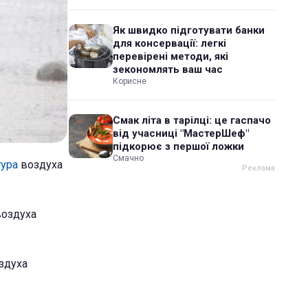
Як швидко підготувати банки
для консервації: легкі
перевірені методи, які
зекономлять ваш час
Корисне
Смак літа в тарілці: це гаспачо
від учасниці "МастерШеф"
підкорює з першої ложки
Смачно
ура
воздуха
воздуха
здуха