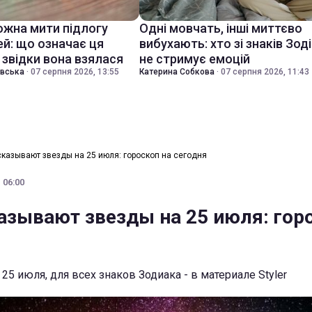
ожна мити підлогу
Одні мовчать, інші миттєво
ей: що означає ця
вибухають: хто зі знаків Зод
 звідки вона взялася
не стримує емоцій
івська
·
07 серпня 2026, 13:55
Катерина Собкова
·
07 серпня 2026, 11:43
сказывают звезды на 25 июля: гороскоп на сегодня
 06:00
азывают звезды на 25 июля: гор
 25 июля, для всех знаков Зодиака - в материале Styler