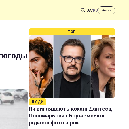
UA
/
RU
rbc.ua
ТОП
 погоды
ЛЮДИ
Як виглядають кохані Дантеса,
Пономарьова і Боржемської:
рідкісні фото зірок