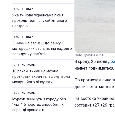
18:49
ТРЕНДИ
Яка ти нова українська пісня:
проходь тест і слухай хіт свого
настрою
18:09
ТРЕНДИ
З ними не заснеш до ранку: 8
моторошних серіалів, які надовго
засядуть у пам'яті
Фото: Дождь (УНИАН)
В среду, 25 июля
до
17:18
КОРИСНЕ
начнет подниматься.
10 речей, якими не можна
протирати екран телефону: вони
По прогнозам синопт
можуть його зіпсувати
достигнет отметки в 
16:37
КОРИСНЕ
На востоке Украины 
Мурахи зникнуть з городу без
"хімії": 5 простих способів, які
составит +27 +29 гра
справді працюють