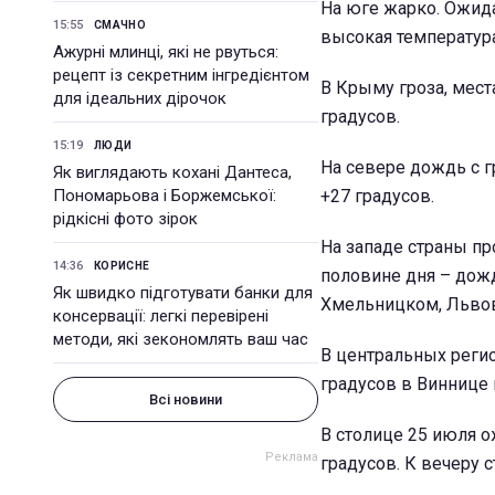
На юге жарко. Ожида
15:55
СМАЧНО
высокая температура
Ажурні млинці, які не рвуться:
рецепт із секретним інгредієнтом
В Крыму гроза, мест
для ідеальних дірочок
градусов.
15:19
ЛЮДИ
На севере дождь с 
Як виглядають кохані Дантеса,
Пономарьова і Боржемської:
+27 градусов.
рідкісні фото зірок
На западе страны пр
14:36
КОРИСНЕ
половине дня – дожд
Як швидко підготувати банки для
Хмельницком, Львов
консервації: легкі перевірені
методи, які зекономлять ваш час
В центральных регио
градусов в Виннице 
Всі новини
В столице 25 июля о
градусов. К вечеру с