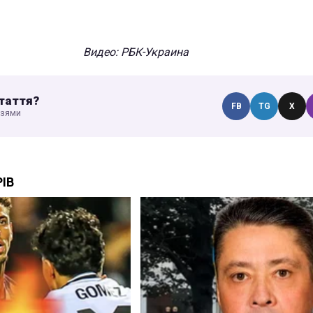
Видео: РБК-Украина
таття?
FB
TG
X
узями