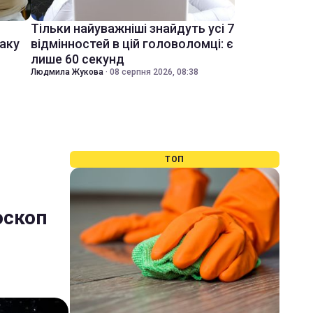
Тільки найуважніші знайдуть усі 7
іаку
відмінностей в цій головоломці: є
лише 60 секунд
Людмила Жукова
·
08 серпня 2026, 08:38
ТОП
оскоп