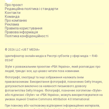
Про проєкт
Редакційна політика і стандарти
Контакти
Команда
Про компанію
Реклама
Правила користування
Правова інформація
Політика конфіденційності
© 2026 LLC «UBT MEDIA»
Ідентифікатор онлайн-медіа в Реєстрі суб’єктів у сфері медіа — R40-
05347
Styler є розважальним проєктом «РБК-Україна», який розповідає про
людей, тренди і все, що цікаво читати поза новинами.
Фотографії, ілюстрації та інші зображення належать їхнім
правовласникам. Використання фотографій, позначених Getty Images,
допускається виключно за наявності письмового дозволу
фотоагентства Getty Images. Фотографії, позначені логотипом «Styler»
або підписані «Styler» чи «РБК-Україна», можуть використовуватися на
умовах ліцензії Creative Commons Attribution 4.0 International.
При повному або частковому відтворенні інформаційних матеріалів,