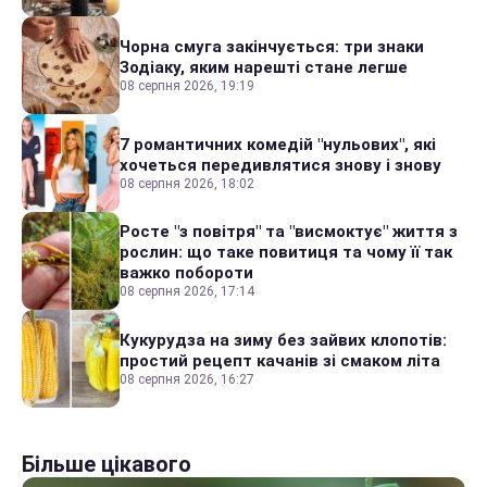
Чорна смуга закінчується: три знаки
Зодіаку, яким нарешті стане легше
08 серпня 2026, 19:19
7 романтичних комедій "нульових", які
хочеться передивлятися знову і знову
08 серпня 2026, 18:02
Росте "з повітря" та "висмоктує" життя з
рослин: що таке повитиця та чому її так
важко побороти
08 серпня 2026, 17:14
Кукурудза на зиму без зайвих клопотів:
простий рецепт качанів зі смаком літа
08 серпня 2026, 16:27
Більше цікавого