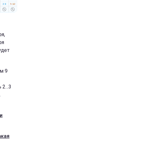
ря,
ря
удет
м 9
ь 2…3
.
и
акая