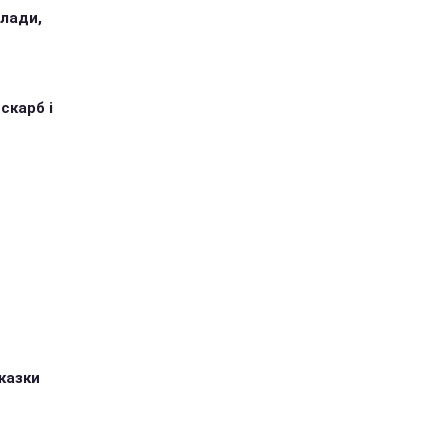
илади,
 скарб і
казки