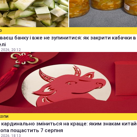
О
ваєш банку і вже не зупинитися: як закрити кабачки в
елі
 2026, 20:12
КОПИ
кардинально зміниться на краще: яким знакам кита
копа пощастить 7 серпня
 2026, 18:13