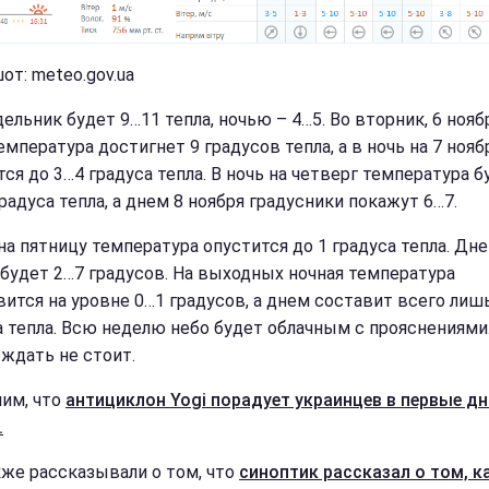
от: meteo.gov.ua
ельник будет 9…11 тепла, ночью – 4…5. Во вторник, 6 нояб
мпература достигнет 9 градусов тепла, а в ночь на 7 нояб
ся до 3…4 градуса тепла. В ночь на четверг температура б
радуса тепла, а днем 8 ноября градусники покажут 6…7.
на пятницу температура опустится до 1 градуса тепла. Дне
 будет 2…7 градусов. На выходных ночная температура
вится на уровне 0…1 градусов, а днем составит всего лиш
а тепла. Всю неделю небо будет облачным с прояснениями
ждать не стоит.
им, что
антициклон Yogi порадует украинцев в первые дн
.
же рассказывали о том, что
синоптик рассказал о том, к