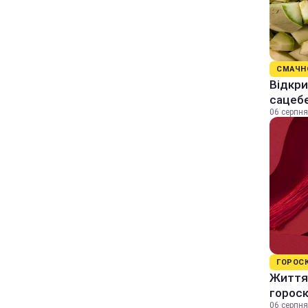
СМАЧН
Відкри
сацеб
06 серпня
ГОРОС
Життя 
горос
06 серпня