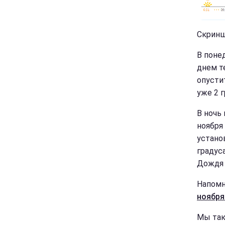
Скринш
В понед
днем те
опустит
уже 2 г
В ночь 
ноября
устано
градус
Дождя 
Напомн
ноября
Мы так