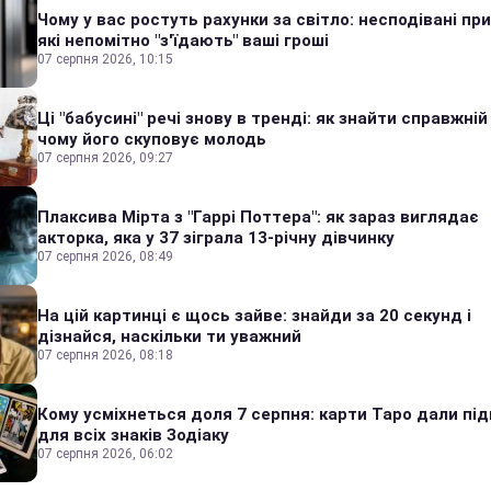
Чому у вас ростуть рахунки за світло: несподівані пр
які непомітно "з'їдають" ваші гроші
07 серпня 2026, 10:15
Ці "бабусині" речі знову в тренді: як знайти справжній
чому його скуповує молодь
07 серпня 2026, 09:27
Плаксива Мірта з "Гаррі Поттера": як зараз виглядає
акторка, яка у 37 зіграла 13-річну дівчинку
07 серпня 2026, 08:49
На цій картинці є щось зайве: знайди за 20 секунд і
дізнайся, наскільки ти уважний
07 серпня 2026, 08:18
Кому усміхнеться доля 7 серпня: карти Таро дали під
для всіх знаків Зодіаку
07 серпня 2026, 06:02