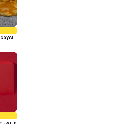
 соусі
йського