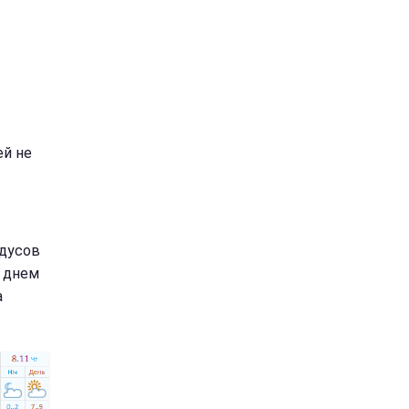
ей не
адусов
, днем
а