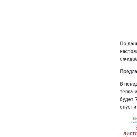
По дан
настоя
ожидае
Предла
В поне
тепла, 
будет 
опустит