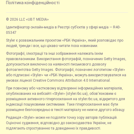
Політика конфіденційності
© 2026 LLC «UBT MEDIA»
Ідентифікатор онлайн-медіа в Реєстрі суб’єктів у сфері медіа — R40-
05347
Styler є розважальним проєктом «РБК-Україна», який розповідає про
людей, тренди і все, що цікаво читати поза новинами.
Фотографії, ілюстрації та інші зображення належать їхнім
правовласникам. Використання фотографій, позначених Getty Images,
допускається виключно за наявності письмового дозволу
фотоагентства Getty Images. Фотографії, позначені логотипом «Styler»
або підписані «Styler» чи «РБК-Україна», можуть використовуватися на
умовах ліцензії Creative Commons Attribution 4.0 International.
При повному або частковому відтворенні інформаційних матеріалів,
опублікованих на вебсайті «Styler» (styler.rbc.ua), обов'язковим є
розміщення активного гіперпосилання на styler.rbc.ua, відкритого для
індексації пошуковими системами. Таке гіперпосилання має бути
розміщене безпосередньо в тексті матеріалу не нижче другого абзацу.
Редакція «Styler» може не поділяти точку зору авторів публікацій.
Оціночні судження, відповідно до законодавства України, не
підлягають спростуванню та доведенню їх правдивості.