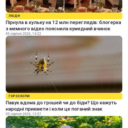
ЛЮДИ
Пірнула в кульку на 12 млн переглядів: блогерка
з мемного відео пояснила кумедний вчинок
05 серпня 2026, 14:22
ГОРОСКОПИ
Павук вдома до грошей чи до біди? Що кажуть
народні прикмети і коли це поганий знак
05 серпня 2026, 13:57