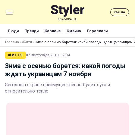
rbc.ua
Люди
Тренди
Корисне
Смачно
Гороскопи
Головна
›
Життя
›
Зима с осенью борется: какой погоды ждать украинцам 
ЖИТТЯ
07 листопада 2018, 07:04
Зима с осенью борется: какой погоды
ждать украинцам 7 ноября
Сегодня в стране преимущественно будет сухо и
относительно тепло