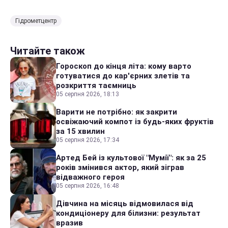
Гідрометцентр
Читайте також
Гороскоп до кінця літа: кому варто
готуватися до кар'єрних злетів та
розкриття таємниць
05 серпня 2026, 18:13
Варити не потрібно: як закрити
освіжаючий компот із будь-яких фруктів
за 15 хвилин
05 серпня 2026, 17:34
Артед Бей із культової "Мумії": як за 25
років змінився актор, який зіграв
відважного героя
05 серпня 2026, 16:48
Дівчина на місяць відмовилася від
кондиціонеру для білизни: результат
вразив