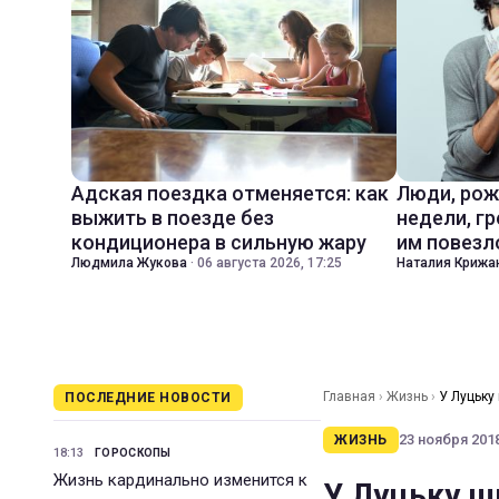
Адская поездка отменяется: как
Люди, рож
выжить в поезде без
недели, гр
кондиционера в сильную жару
им повезл
Людмила Жукова
·
06 августа 2026, 17:25
Наталия Крижа
Главная
›
Жизнь
›
У Луцьку
ПОСЛЕДНИЕ НОВОСТИ
23 ноября 2018
ЖИЗНЬ
18:13
ГОРОСКОПЫ
Жизнь кардинально изменится к
У Луцьку ш