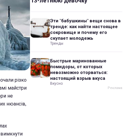
13-летнюю девочку
Эти "бабушкины" вещи снова в
тренде: как найти настоящее
сокровище и почему его
скупает молодежь
Тренды
Быстрые маринованные
помидоры, от которых
невозможно оторваться:
настоящий взрыв вкуса
почали різко
Вкусно
самі майстри
ори не
их нюансів,
клах
я вимкнути