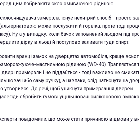
перед цим побризкати скло омиваючою рідиною.
склоочищувача замерзла, існує нехитрий спосіб - просто за
 (альтернатовою може послужити й горілка, проте тоді проц
су). Ну а у випадку, коли бачок заповнений льодом під пр
ердлити дірку в льоді й поступово заливати туди спирт.
розити вранці замок на дверцятах автомобіля, краще всьог
розморозжуюче-мастильною рідиною (WD-40). Трапляється 
 двері примерзли і не піддабться - тоді важливо не смикат
льнювачі або саму ручку), а навпаки, слід натиснути на две
що утворився. До речі, щоб уникнути примерзання дверей
далегідь обробити гумові ущільнювачі силіконовою змазк
ксперти повідомили, що може стати причиною відмови у в