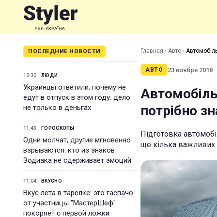
Главная
›
Авто
›
Автомобіль
ПОСЛЕДНИЕ НОВОСТИ
23 ноября 2018 ·
АВТО
12:30
ЛЮДИ
Украинцы ответили, почему не
Автомобіль
едут в отпуск в этом году: дело
потрібно зн
не только в деньгах
11:43
ГОРОСКОПЫ
Підготовка автомобі
Одни молчат, другие мгновенно
ще кілька важливих
взрываются: кто из знаков
Зодиака не сдерживает эмоций
11:04
ВКУСНО
Вкус лета в тарелке: это гаспачо
от участницы "МастерШеф"
покоряет с первой ложки