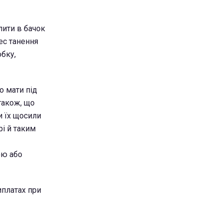
лити в бачок
ес танення
обку,
о мати під
також, що
и їх щосили
рі й таким
ою або
иплатах при