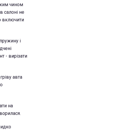
Таким чином
в салоні не
но включити
 пружину і
дчені
нт - вирізати
гріву авта
до
ати на
творилася.
видко