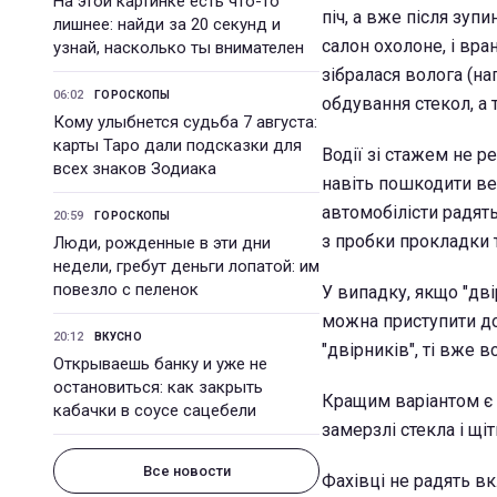
На этой картинке есть что-то
піч, а вже після зуп
лишнее: найди за 20 секунд и
салон охолоне, і вра
узнай, насколько ты внимателен
зібралася волога (н
06:02
ГОРОСКОПЫ
обдування стекол, а 
Кому улыбнется судьба 7 августа:
карты Таро дали подсказки для
Водії зі стажем не р
всех знаков Зодиака
навіть пошкодити вес
автомобілісти радять 
20:59
ГОРОСКОПЫ
з пробки прокладки т
Люди, рожденные в эти дни
недели, гребут деньги лопатой: им
повезло с пеленок
У випадку, якщо "дв
можна приступити до 
20:12
ВКУСНО
"двірників", ті вже в
Открываешь банку и уже не
остановиться: как закрыть
Кращим варіантом є 
кабачки в соусе сацебели
замерзлі стекла і щі
Все новости
Фахівці не радять вк