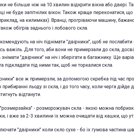
инки не більше ніж на 10 хвилин відкрити вікна або двері. 
нці не буде запітнілих вікон. Також краще переконатися, що 
априклад, на килимках). Вранці, прогріваючи машину, бажа
також обігрів заднього і лобового скла.
екомендують на ніч піднімати "двірники", щоб не послабити
ь важіль. Для того, аби вони не примерзали до скла, досві
знімати "двірники" на ніч і зберігати в багажнику. Ще варіа
а підкладати під ними так, щоб не торкалися скла.
ірники" все ж примерзли, за допомогою скребка під час про
прибиранні льоду зі скла, і до того часу, коли черга дійде 
стигнуть відтанути.
"розмерзайка" - розморожувач скла - якою можна побризк
тки, і вже за 2-3 хвилини їх можна очищати від кашки, що у
лючати "двірники" коли скло сухе - бо їх гумова частина ш