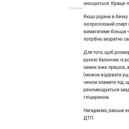
зношується. Краще 
Якщо рідина в бачку 
ізопропіловий спирт
вимагатиме більше ча
потрібно акуратно св
Для того, щоб розмо
рукою балончик із 
замок вже працює, а
(можна відірвати ущі
чином зламати лід, 
рекомендується заз
гліцерином.
Нагадаємо, раніше е
ДТП.