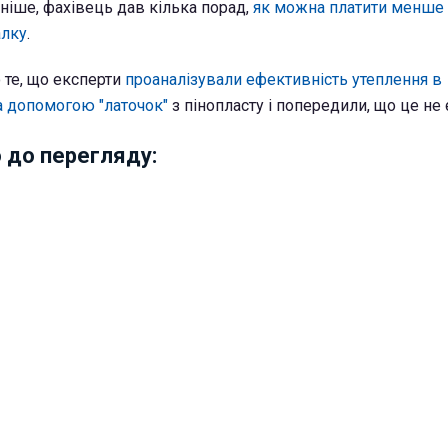
ніше, фахівець дав кілька порад,
як можна платити менше 
алку
.
 те, що експерти
проаналізували ефективність утеплення в
а допомогою "латочок"
з пінопласту і попередили, що це не
до перегляду: