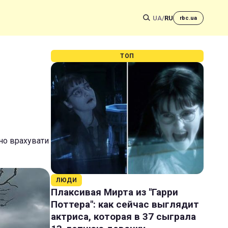
UA
/
RU
rbc.ua
ТОП
но врахувати
ЛЮДИ
Плаксивая Мирта из "Гарри
Поттера": как сейчас выглядит
актриса, которая в 37 сыграла