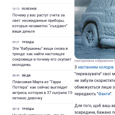
10:15
ПОЛЕЗНОЕ
Почему у вас растут счета за
свет: неожиданные приборы,
которые незаметно "съедают"
ваши деньги
09:27
ТРЕНДЫ
Эти "бабушкины" вещи снова в
тренде: как найти настоящее
сокровище и почему его скупает
Ілюстративне зображення (
молодежь
З
настанням холодів 
"перевзувати" свої м
08:49
ЛЮДИ
не забули скористат
Плаксивая Мирта из "Гарри
обмежується лише зм
Поттера": как сейчас выглядит
актриса, которая в 37 сыграла 13-
передають "
Факти
".
летнюю девочку
Для того, щоб ваш ав
08:18
ТРЕНДЫ
зсередини, бажано п