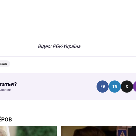
Відео: РБК-Україна
фхак
татья?
FB
TG
X
узьями