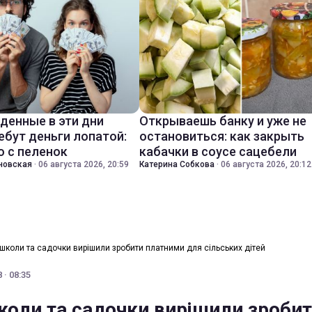
денные в эти дни
Открываешь банку и уже не
ебут деньги лопатой:
остановиться: как закрыть
о с пеленок
кабачки в соусе сацебели
новская
·
06 августа 2026, 20:59
Катерина Собкова
·
06 августа 2026, 20:12
 школи та садочки вирішили зробити платними для сільських дітей
 · 08:35
коли та садочки вирішили зроби