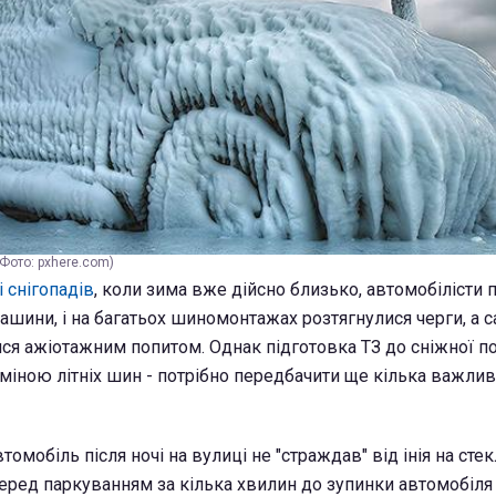
Фото: pxhere.com)
і снігопадів
, коли зима вже дійсно близько, автомобілісти 
ашини, і на багатьох шиномонтажах розтягнулися черги, а 
ися ажіотажним попитом. Однак підготовка ТЗ до сніжної п
іною літніх шин - потрібно передбачити ще кілька важлив
томобіль після ночі на вулиці не "страждав" від інія на сте
еред паркуванням за кілька хвилин до зупинки автомобіл