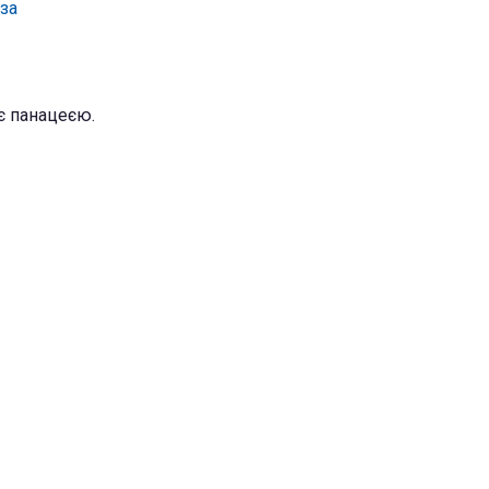
за
 є панацеєю.