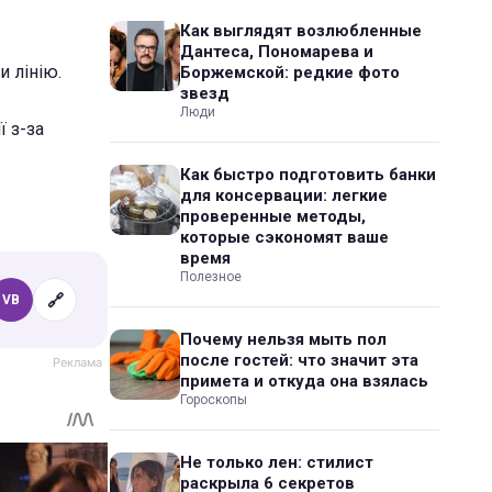
Как выглядят возлюбленные
Дантеса, Пономарева и
и лінію.
Боржемской: редкие фото
звезд
Люди
ї з-за
Как быстро подготовить банки
для консервации: легкие
проверенные методы,
которые сэкономят ваше
время
Полезное
🔗
VB
Почему нельзя мыть пол
после гостей: что значит эта
примета и откуда она взялась
Гороскопы
Не только лен: стилист
раскрыла 6 секретов