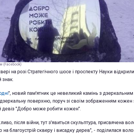
м (Facebook)
квері на розі Стратегічного шосе і проспекту Науки відкрили
 знак.
одні
", новий пам'ятник це невеликий камінь з дзеркальним
 дзеркальну поверхню, поруч зі своїм зображенням кожен
 девіз "Добро може робити кожен".
иво, після війни, тут з'явиться скульптура, присвячена во
 на благоустрій скверу і висадку дерев", - поділилася вол