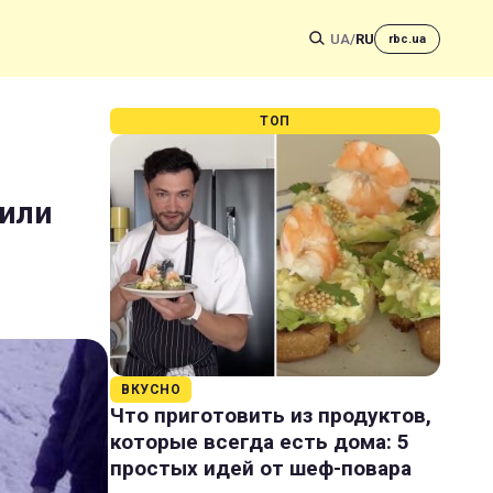
UA
/
RU
rbc.ua
ТОП
вили
ВКУСНО
Что приготовить из продуктов,
которые всегда есть дома: 5
простых идей от шеф-повара