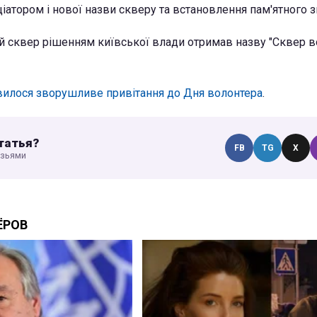
іціатором і нової назви скверу та встановлення пам'ятного з
й сквер рішенням київської влади отримав назву "Сквер в
вилося зворушливе привітання до Дня волонтера
.
татья?
FB
TG
X
узьями