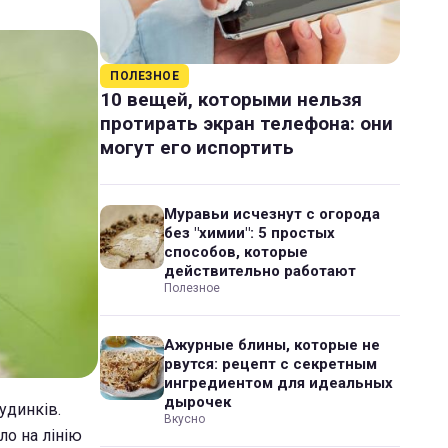
ПОЛЕЗНОЕ
10 вещей, которыми нельзя
протирать экран телефона: они
могут его испортить
Муравьи исчезнут с огорода
без "химии": 5 простых
способов, которые
действительно работают
Полезное
Ажурные блины, которые не
рвутся: рецепт с секретным
ингредиентом для идеальных
дырочек
удинків.
Вкусно
ло на лінію