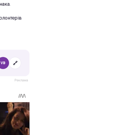
нака.
олонтерів
🔗
VB