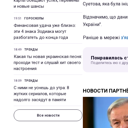
карты обещают успех, перемены
Суетова, яка була ін
и новые шансы
Відзначимо, що дани
19:51
ГОРОСКОПЫ
України".
Финансовая удача уже близко:
эти 4 знака Зодиака могут
разбогатеть до конца года
Раніше в мережі
з'я
18:49
ТРЕНДЫ
Какая ты новая украинская песня:
Понравилась с
проходи тест и слушай хит своего
Поделитесь ею с др
настроения
18:09
ТРЕНДЫ
С ними не уснешь до утра: 8
жутких сериалов, которые
надолго засядут в памяти
Все новости