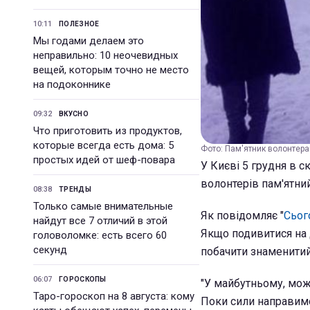
10:11
ПОЛЕЗНОЕ
Мы годами делаем это
неправильно: 10 неочевидных
вещей, которым точно не место
на подоконнике
09:32
ВКУСНО
Что приготовить из продуктов,
которые всегда есть дома: 5
Фото: Пам'ятник волонтера
простых идей от шеф-повара
У Києві 5 грудня в с
волонтерів пам'ятний
08:38
ТРЕНДЫ
Только самые внимательные
Як повідомляє "
Сьог
найдут все 7 отличий в этой
Якщо подивитися на
головоломке: есть всего 60
секунд
побачити знаменитий
06:07
ГОРОСКОПЫ
"У майбутньому, можл
Таро-гороскоп на 8 августа: кому
Поки сили направимо