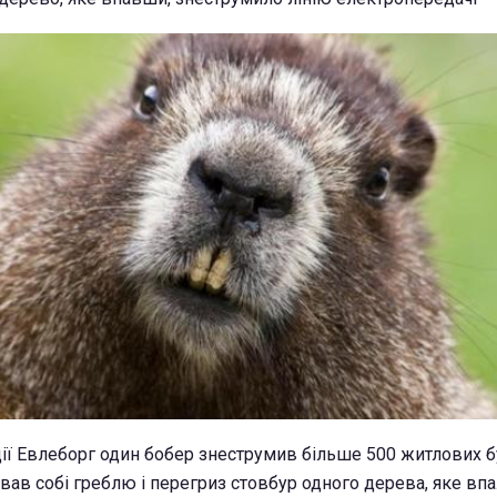
ії Евлеборг один бобер знеструмив більше 500 житлових б
вав собі греблю і перегриз стовбур одного дерева, яке впа