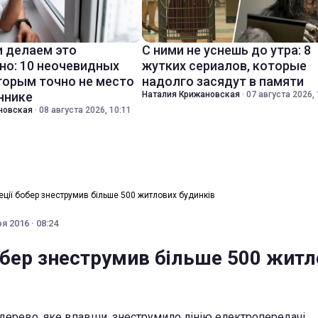
 делаем это
С ними не уснешь до утра: 8
но: 10 неочевидных
жутких сериалов, которые
торым точно не место
надолго засядут в памяти
ннике
Наталия Крижановская
·
07 августа 2026, 
новская
·
08 августа 2026, 10:11
ції бобер знеструмив більше 500 житлових будинків
я 2016 · 08:24
обер знеструмив більше 500 житл
дерево, яке впавши, знеструмило лінію електропередачі