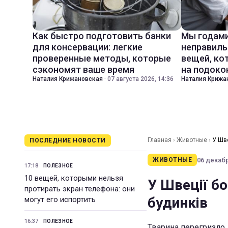
Как быстро подготовить банки
Мы годами
для консервации: легкие
неправиль
проверенные методы, которые
вещей, ко
сэкономят ваше время
на подоко
Наталия Крижановская
·
07 августа 2026, 14:36
Наталия Крижа
Главная
›
Животные
›
У Шве
ПОСЛЕДНИЕ НОВОСТИ
06 декабр
ЖИВОТНЫЕ
17:18
ПОЛЕЗНОЕ
10 вещей, которыми нельзя
У Швеції б
протирать экран телефона: они
будинків
могут его испортить
16:37
ПОЛЕЗНОЕ
Тварина перегризло 