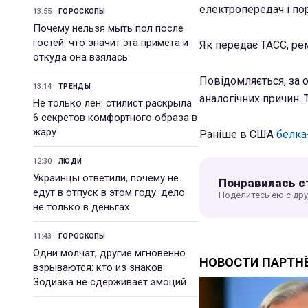
електропередач і по
13:55
ГОРОСКОПЫ
Почему нельзя мыть пол после
гостей: что значит эта примета и
Як передає ТАСС, ре
откуда она взялась
Повідомляється, за о
13:14
ТРЕНДЫ
аналогічних причин.
Не только лен: стилист раскрыла
6 секретов комфортного образа в
жару
Раніше в США
белка
12:30
ЛЮДИ
Украинцы ответили, почему не
Понравилась с
едут в отпуск в этом году: дело
Поделитесь ею с др
не только в деньгах
11:43
ГОРОСКОПЫ
Одни молчат, другие мгновенно
взрываются: кто из знаков
Зодиака не сдерживает эмоций