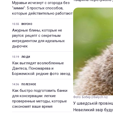
Муравьи исчезнут с огорода без
"химии": 5 простых способов,
которые действительно работают
15:55
ВКУСНО
Ажурные блины, которые не
рвутся: рецепт с секретным
ингредиентом для идеальных
дырочек
15:19
ЛЮДИ
Как выглядят возлюбленные
Дантеса, Пономарева и
Боржемской: редкие фото звезд
14:36
ПОЛЕЗНОЕ
Как быстро подготовить банки
для консервации: легкие
Фото: Бобер (ribalych.ru)
проверенные методы, которые
У шведській провінц
сэкономят ваше время
Невеликий звір буду