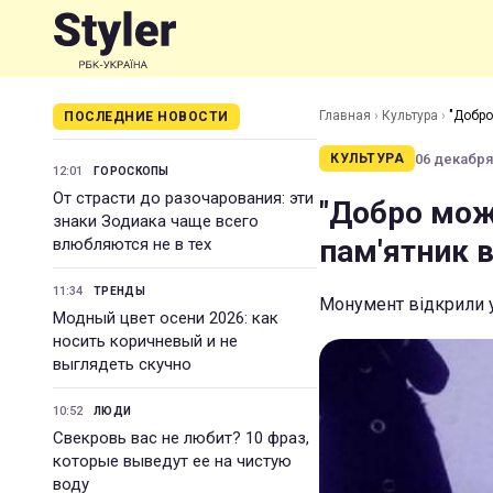
Главная
›
Культура
›
"Добро
ПОСЛЕДНИЕ НОВОСТИ
06 декабря 
КУЛЬТУРА
12:01
ГОРОСКОПЫ
От страсти до разочарования: эти
"Добро мож
знаки Зодиака чаще всего
пам'ятник 
влюбляются не в тех
11:34
ТРЕНДЫ
Монумент відкрили у
Модный цвет осени 2026: как
носить коричневый и не
выглядеть скучно
10:52
ЛЮДИ
Свекровь вас не любит? 10 фраз,
которые выведут ее на чистую
воду