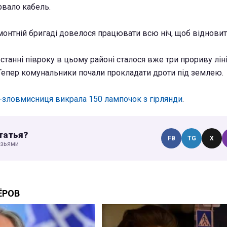
рвало кабель.
монтній бригаді довелося працювати всю ніч, щоб відновит
станні півроку в цьому районі сталося вже три прориву ліні
 Тепер комунальники почали прокладати дроти під землею.
-зловмисниця викрала 150 лампочок з гірлянди
.
татья?
FB
TG
X
узьями