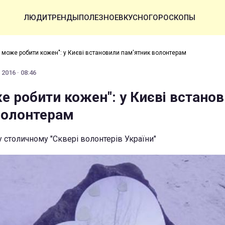
ЛЮДИ
ТРЕНДЫ
ПОЛЕЗНОЕ
ВКУСНО
ГОРОСКОПЫ
 може робити кожен": у Києві встановили пам'ятник волонтерам
2016 · 08:46
е робити кожен": у Києві встано
волонтерам
 столичному "Сквері волонтерів України"