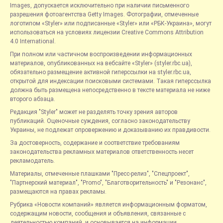
Images, допускается исключительно при наличии письменного
разрешения фотоагентства Getty Images. Фотографии, отмеченные
логотипом «Styler» или подписанные «Styler» или «РБК-Украина», могут
использоваться на условиях лицензии Creative Commons Attribution
4.0 International.
При полном или частичном воспроизведении информационных
материалов, опубликованных на вебсайте «Styler» (styler.rbc.ua),
обязательно размещение активной гиперссылки на styler.rbc.ua,
открытой для индексации поисковыми системами. Такая гиперссылка
должна быть размещена непосредственно в тексте материала не ниже
второго абзаца.
Редакция "Styler" может не разделять точку зрения авторов
публикаций. Оценочные суждения, согласно законодательству
Украины, не подлежат опровержению и доказыванию их правдивости.
За достоверность, содержание и соответствие требованиям
законодательства рекламных материалов ответственность несет
рекламодатель.
Материалы, отмеченные плашками "Пресс-релиз", "Спецпроект",
"Партнерский материал", "Promo", "Благотворительность" и "Резонанс",
размещаются на правах рекламы.
Рубрика «Новости компаний» является информационным форматом,
содержащим новости, сообщения и объявления, связанные с
деятельностью компаний, и основывается на информации,