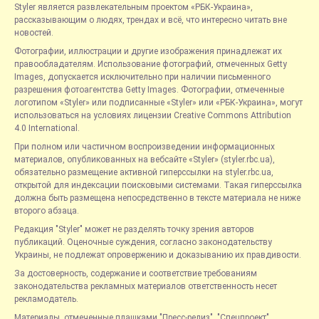
Styler является развлекательным проектом «РБК-Украина»,
рассказывающим о людях, трендах и всё, что интересно читать вне
новостей.
Фотографии, иллюстрации и другие изображения принадлежат их
правообладателям. Использование фотографий, отмеченных Getty
Images, допускается исключительно при наличии письменного
разрешения фотоагентства Getty Images. Фотографии, отмеченные
логотипом «Styler» или подписанные «Styler» или «РБК-Украина», могут
использоваться на условиях лицензии Creative Commons Attribution
4.0 International.
При полном или частичном воспроизведении информационных
материалов, опубликованных на вебсайте «Styler» (styler.rbc.ua),
обязательно размещение активной гиперссылки на styler.rbc.ua,
открытой для индексации поисковыми системами. Такая гиперссылка
должна быть размещена непосредственно в тексте материала не ниже
второго абзаца.
Редакция "Styler" может не разделять точку зрения авторов
публикаций. Оценочные суждения, согласно законодательству
Украины, не подлежат опровержению и доказыванию их правдивости.
За достоверность, содержание и соответствие требованиям
законодательства рекламных материалов ответственность несет
рекламодатель.
Материалы, отмеченные плашками "Пресс-релиз", "Спецпроект",