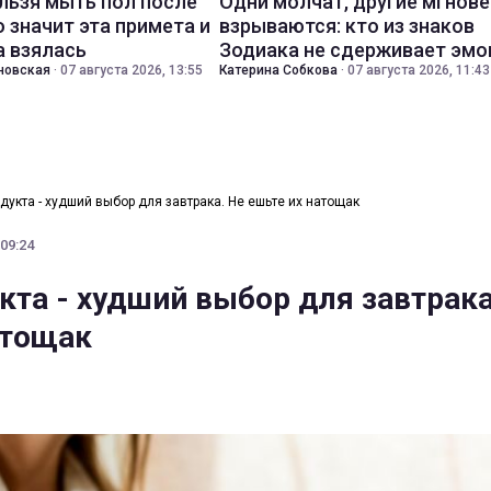
льзя мыть пол после
Одни молчат, другие мгнов
о значит эта примета и
взрываются: кто из знаков
а взялась
Зодиака не сдерживает эмо
новская
·
07 августа 2026, 13:55
Катерина Собкова
·
07 августа 2026, 11:43
одукта - худший выбор для завтрака. Не ешьте их натощак
 09:24
кта - худший выбор для завтрака
атощак