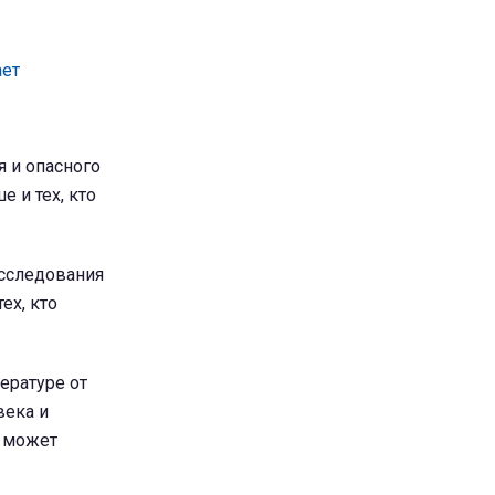
ает
я и опасного
 и тех, кто
Исследования
ех, кто
ературе от
века и
а может