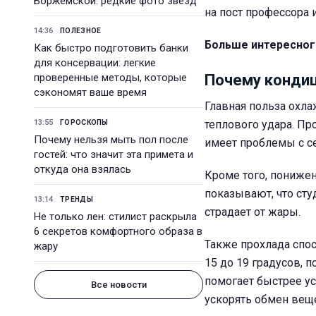
Боржемской: редкие фото звезд
на пост профессора 
14:36
ПОЛЕЗНОЕ
Больше интересног
Как быстро подготовить банки
для консервации: легкие
проверенные методы, которые
Почему кондиц
сэкономят ваше время
Главная польза охла
13:55
теплового удара. Пр
ГОРОСКОПЫ
Почему нельзя мыть пол после
имеет проблемы с с
гостей: что значит эта примета и
откуда она взялась
Кроме того, пониже
показывают, что сту
13:14
ТРЕНДЫ
страдает от жары.
Не только лен: стилист раскрыла
6 секретов комфортного образа в
Также прохлада спос
жару
15 до 19 градусов, 
помогает быстрее ус
Все новости
ускорять обмен веще