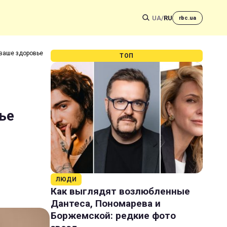
UA
/
RU
rbc.ua
 ваше здоровье
ТОП
ье
ЛЮДИ
Как выглядят возлюбленные
Дантеса, Пономарева и
Боржемской: редкие фото