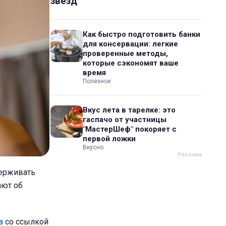
звезд
Как быстро подготовить банки
для консервации: легкие
проверенные методы,
которые сэкономят ваше
время
Полезное
Вкус лета в тарелке: это
гаспачо от участницы
"МастерШеф" покоряет с
первой ложки
Вкусно
держивать
ают об
а
со ссылкой