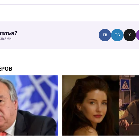
татья?
FB
TG
X
узьями