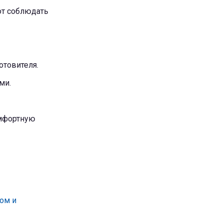
ют соблюдать
отовителя.
ми.
омфортную
ом и