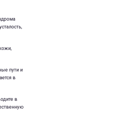
индрома
усталость,
кожи,
ные пути и
ается в
одите в
тественную