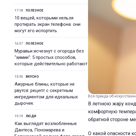
17:18
ПОЛЕЗНОЕ
10 вещей, которыми нельзя
протирать экран телефона: они
могут его испортить
16:37
ПОЛЕЗНОЕ
Муравьи исчезнут с огорода без
"химии": 5 простых способов,
которые действительно работают
15:55
ВКУСНО
Ажурные блины, которые не
рвутся: рецепт с секретным
ингредиентом для идеальных
Вся правда об искусственн
дырочек
В летнюю жару конд
комфортную темпера
15:19
ЛЮДИ
обратной стороне ме
Как выглядят возлюбленные
Дантеса, Пономарева и
О какой опасности к