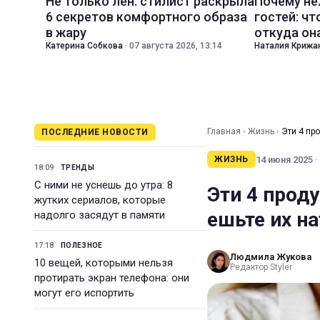
Не только лен: стилист раскрыла
Почему не
6 секретов комфортного образа
гостей: чт
в жару
откуда он
Катерина Собкова
·
07 августа 2026, 13:14
Наталия Крижа
Главная
›
Жизнь
›
Эти 4 пр
ПОСЛЕДНИЕ НОВОСТИ
14 июня 2025 ·
ЖИЗНЬ
18:09
ТРЕНДЫ
С ними не уснешь до утра: 8
Эти 4 проду
жутких сериалов, которые
ешьте их н
надолго засядут в памяти
17:18
ПОЛЕЗНОЕ
Людмила Жукова
10 вещей, которыми нельзя
Редактор Styler
протирать экран телефона: они
могут его испортить