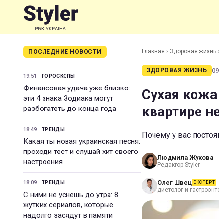
Главная
›
Здоровая жизнь
ПОСЛЕДНИЕ НОВОСТИ
09
ЗДОРОВАЯ ЖИЗНЬ
19:51
ГОРОСКОПЫ
Финансовая удача уже близко:
Сухая кожа
эти 4 знака Зодиака могут
квартире н
разбогатеть до конца года
18:49
ТРЕНДЫ
Почему у вас постоя
Какая ты новая украинская песня:
проходи тест и слушай хит своего
Людмила Жукова
настроения
Редактор Styler
Олег Швец
18:09
ТРЕНДЫ
ЭКСПЕРТ
диетолог и гастроэнт
С ними не уснешь до утра: 8
жутких сериалов, которые
надолго засядут в памяти