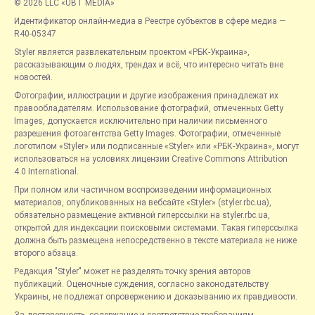
© 2026 LLC «UBT MEDIA»
Идентификатор онлайн-медиа в Реестре субъектов в сфере медиа —
R40-05347
Styler является развлекательным проектом «РБК-Украина»,
рассказывающим о людях, трендах и всё, что интересно читать вне
новостей.
Фотографии, иллюстрации и другие изображения принадлежат их
правообладателям. Использование фотографий, отмеченных Getty
Images, допускается исключительно при наличии письменного
разрешения фотоагентства Getty Images. Фотографии, отмеченные
логотипом «Styler» или подписанные «Styler» или «РБК-Украина», могут
использоваться на условиях лицензии Creative Commons Attribution
4.0 International.
При полном или частичном воспроизведении информационных
материалов, опубликованных на вебсайте «Styler» (styler.rbc.ua),
обязательно размещение активной гиперссылки на styler.rbc.ua,
открытой для индексации поисковыми системами. Такая гиперссылка
должна быть размещена непосредственно в тексте материала не ниже
второго абзаца.
Редакция "Styler" может не разделять точку зрения авторов
публикаций. Оценочные суждения, согласно законодательству
Украины, не подлежат опровержению и доказыванию их правдивости.