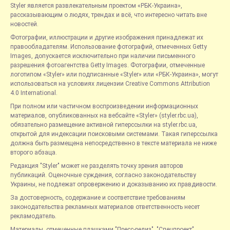
Styler является развлекательным проектом «РБК-Украина»,
рассказывающим о людях, трендах и всё, что интересно читать вне
новостей.
Фотографии, иллюстрации и другие изображения принадлежат их
правообладателям. Использование фотографий, отмеченных Getty
Images, допускается исключительно при наличии письменного
разрешения фотоагентства Getty Images. Фотографии, отмеченные
логотипом «Styler» или подписанные «Styler» или «РБК-Украина», могут
использоваться на условиях лицензии Creative Commons Attribution
4.0 International.
При полном или частичном воспроизведении информационных
материалов, опубликованных на вебсайте «Styler» (styler.rbc.ua),
обязательно размещение активной гиперссылки на styler.rbc.ua,
открытой для индексации поисковыми системами. Такая гиперссылка
должна быть размещена непосредственно в тексте материала не ниже
второго абзаца.
Редакция "Styler" может не разделять точку зрения авторов
публикаций. Оценочные суждения, согласно законодательству
Украины, не подлежат опровержению и доказыванию их правдивости.
За достоверность, содержание и соответствие требованиям
законодательства рекламных материалов ответственность несет
рекламодатель.
Материалы, отмеченные плашками "Пресс-релиз", "Спецпроект",