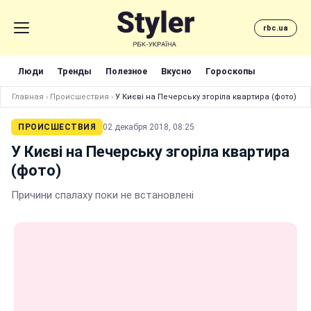
rbc.ua
Люди
Тренды
Полезное
Вкусно
Гороскопы
Главная
›
Происшествия
›
У Києві на Печерську згоріла квартира (фото)
ПРОИСШЕСТВИЯ
02 декабря 2018, 08:25
У Києві на Печерську згоріла квартира
(фото)
Причини спалаху поки не встановлені