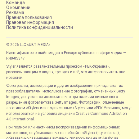
Команда
О компании
Реклама
Правила пользования
Правовая информация
Политика конфиденциальности
© 2026 LLC «UBT MEDIA»
Идентификатор онлайн-медиа в Реестре субъектов в сфере медиа —
R40-05347
Styler является развлекательным проектом «РБК-Украина»,
рассказывающим о людях, трендах и всё, что интересно читать вне
новостей.
Фотографии, иллюстрации и другие изображения принадлежат их
правообладателям. Использование фотографий, отмеченных Getty
Images, допускается исключительно при наличии письменного
разрешения фотоагентства Getty Images. Фотографии, отмеченные
логотипом «Styler» или подписанные «Styler» или «РБК-Украина», могут
использоваться на условиях лицензии Creative Commons Attribution
4.0 International.
При полном или частичном воспроизведении информационных
материалов, опубликованных на вебсайте «Styler» (styler.rbc.ua),
обязательно размещение активной гиперссылки на styler.rbc.ua,