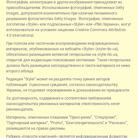
Фотографии, иллюстрации и другие изображения принадлежат их
правообладателям. Использование фотографий, отмеченных Getty
Images, допускается исключительно при наличии письменного
разрешения фотоагентства Getty Images. Фотографии, отмеченные
логотипом «Styler» или подписанные «Styler» или «РБК-Украина», могут
использоваться на условиях лицензии Creative Commons Attribution
4.0 International.
При полном или частичном воспроизведении информационных
материалов, опубликованных на вебсайте «Styler» (styler.rbc.ua),
обязательно размещение активной гиперссылки на styler.rbc.ua,
открытой для индексации поисковыми системами. Такая гиперссылка
должна быть размещена непосредственно в тексте материала не ниже
второго абзаца.
Редакция "Styler" может не разделять точку зрения авторов
публикаций. Оценочные суждения, согласно законодательству
Украины, не подлежат опровержению и доказыванию их правдивости.
За достоверность, содержание и соответствие требованиям
законодательства рекламных материалов ответственность несет
рекламодатель.
Материалы, отмеченные плашками "Пресс-релиз", "Спецпроект",
"Партнерский материал", "Promo", "Благотворительность" и "Резонанс",
размещаются на правах рекламы.
Рубрика «Новости компаний» является информационным форматом,