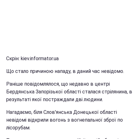
Скрін: kiev.informator.ua
Що стало причиною нападу, в даний час невідомо.
Раніше повідомлялося, що недавно в центрі
Бердянська Запорізької області сталася стрілянина, в
результаті якої постраждали дві людини.
Нагадаємо, біля Слов'янська Донецької області
невідомі відкрили вогонь з вогнепальної зброї по
лісорубам.