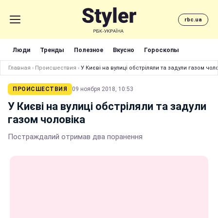
rbc.ua
Люди
Тренды
Полезное
Вкусно
Гороскопы
Главная
›
Происшествия
›
У Києві на вулиці обстріляли та задули газом чол
ПРОИСШЕСТВИЯ
09 ноября 2018, 10:53
У Києві на вулиці обстріляли та задули
газом чоловіка
Постраждалий отримав два поранення