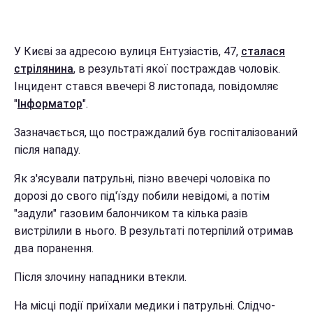
У Києві за адресою вулиця Ентузіастів, 47,
сталася
стрілянина
, в результаті якої постраждав чоловік.
Інцидент стався ввечері 8 листопада, повідомляє
"
Інформатор
".
Зазначається, що постраждалий був госпіталізований
після нападу.
Як з'ясували патрульні, пізно ввечері чоловіка по
дорозі до свого під'їзду побили невідомі, а потім
"задули" газовим балончиком та кілька разів
вистрілили в нього. В результаті потерпілий отримав
два поранення.
Після злочину нападники втекли.
На місці події приїхали медики і патрульні. Слідчо-