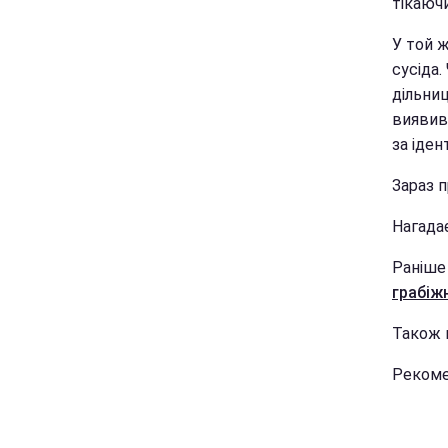
тікаюч
У той ж
сусіда
дільни
виявив
за іден
Зараз 
Нагада
Раніше
грабіж
Також 
Рекоме