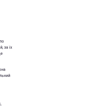
 по
, за їх
це
она
ільний
,