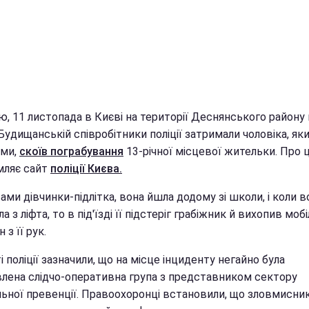
ю, 11 листопада в Києві на території Деснянського району
Будищанській співробітники поліції затримали чоловіка, який
ами,
скоїв пограбування
13-річної місцевої жительки. Про 
мляє сайт
поліції Києва.
ами дівчинки-підлітка, вона йшла додому зі школи, i коли в
а з ліфта, то в під'їзді її підстеріг грабіжник й вихопив моб
 з її рук.
і поліції зазначили, що на місце інциденту негайно була
влена слідчо-оперативна група з представником сектору
ьної превенції. Правоохоронці встановили, що зловмисник