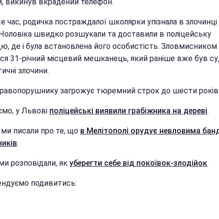
и, викинув вкрадений телефон.
е час, родичка постраждалої школярки упізнала в злочинцi
. Чоловіка швидко розшукали та доставили в поліцейську
цю, де і була встановлена його особистість. Зловмисником
ся 31-річний місцевий мешканець, який раніше вже був с
тичні злочини.
правопорушнику загрожує тюремний строк до шести років
ємо, у Львові
поліцейські виявили грабіжника на дереві
.
 ми писали про те, що
в Мелітополі орудує невловима бан
ників
.
ми розповідали, як
уберегти себе від покоївок-злодійок
.
ндуємо подивитись: