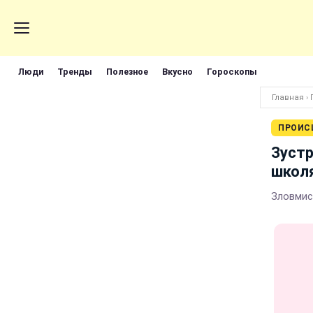
Люди
Тренды
Полезное
Вкусно
Гороскопы
Главная
›
ПРОИС
Зустр
школ
Зловмисн