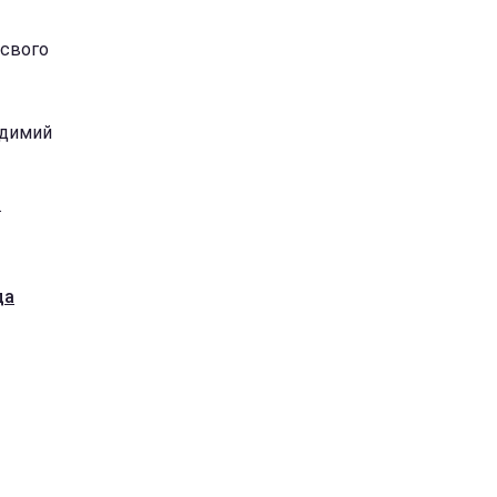
 свого
удимий
.
да