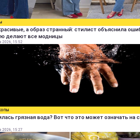
Ы
расивые, а образ странный: стилист объяснила ошиб
ую делают все модницы
а 2026, 15:52
КОПЫ
лась грязная вода? Вот что это может означать на 
а 2026, 15:27