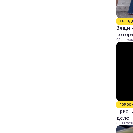
ТРЕНД
Вещи к
котор
05 август
ГОРОС
Присни
деле
05 август