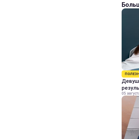
Больш
ПОЛЕЗ
Девушк
резул
05 август