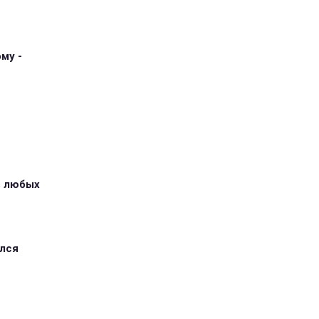
му -
з любых
ился