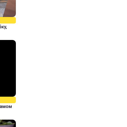
ку,
самом