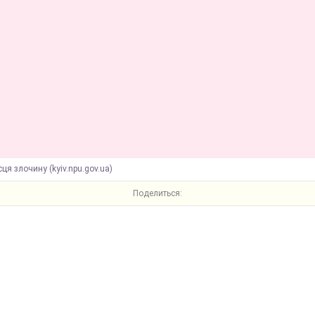
сця злочину (kyiv.npu.gov.ua)
Поделиться: