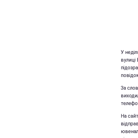
У неділ
вулиці 
підозр
повідо
За слов
виходил
телефон
На сайт
відпра
ювенал