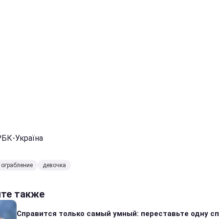
РБК-Україна
ограбление
девочка
йте также
Справится только самый умный: переставьте одну сп