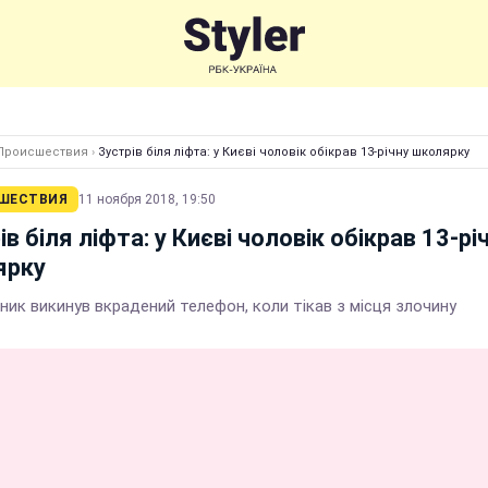
Происшествия
›
Зустрів біля ліфта: у Києві чоловік обікрав 13-річну школярку
ШЕСТВИЯ
11 ноября 2018, 19:50
ів біля ліфта: у Києві чоловік обікрав 13-рі
ярку
ик викинув вкрадений телефон, коли тікав з місця злочину